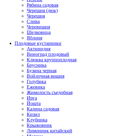
Рябина садовая
Черешня (дюк)
Черешня
Слива
Черевишня
Шелковица
Яблоня
Плодовые кустарники
Актинидия
Виноград плодовый
Клюква крупноплодная
Брусника
Бузина черная
Войлочная вишня
Голубика
Ежевика
Жимолость съедобная
Ирга
Йошта
Калина садовая
Кизил
Клубника
Крыжовник
Лимонник китайский