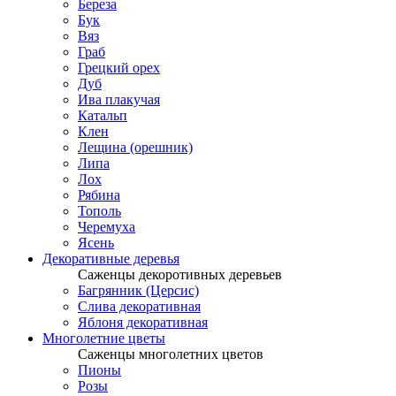
Береза
Бук
Вяз
Граб
Грецкий орех
Дуб
Ива плакучая
Катальп
Клен
Лещина (орешник)
Липа
Лох
Рябина
Тополь
Черемуха
Ясень
Декоративные деревья
Саженцы декоротивных деревьев
Багрянник (Церсис)
Слива декоративная
Яблоня декоративная
Многолетние цветы
Саженцы многолетних цветов
Пионы
Розы