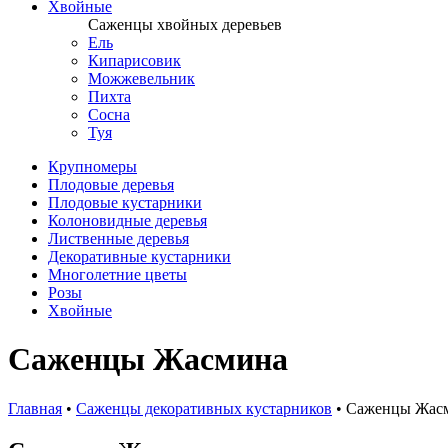
Хвойные
Саженцы хвойных деревьев
Ель
Кипарисовик
Можжевельник
Пихта
Сосна
Туя
Крупномеры
Плодовые деревья
Плодовые кустарники
Колоновидные деревья
Лиственные деревья
Декоративные кустарники
Многолетние цветы
Розы
Хвойные
Саженцы Жасмина
Главная
•
Саженцы декоративных кустарников
•
Саженцы Жас