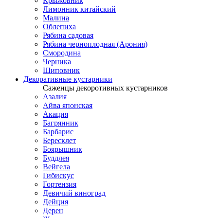
Крыжовник
Лимонник китайский
Малина
Облепиха
Рябина садовая
Рябина черноплодная (Арония)
Смородина
Черника
Шиповник
Декоративные кустарники
Саженцы декоротивных кустарников
Азалия
Айва японская
Акация
Багрянник
Барбарис
Бересклет
Боярышник
Буддлея
Вейгела
Гибискус
Гортензия
Девичий виноград
Дейция
Дерен