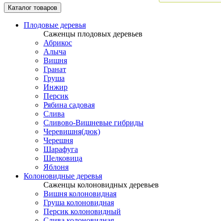
Каталог товаров
Плодовые деревья
Саженцы плодовых деревьев
Абрикос
Алыча
Вишня
Гранат
Груша
Инжир
Персик
Рябина садовая
Слива
Сливово-Вишневые гибриды
Черевишня(дюк)
Черешня
Шарафуга
Шелковица
Яблоня
Колоновидные деревья
Саженцы колоновидных деревьев
Вишня колоновидная
Груша колоновидная
Персик колоновидный
Слива колоновидная