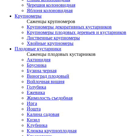
Черешня колоновидная
Яблоня колоновидная
Крупномеры
Саженцы крупномеров
Крупномеры декоративных кустарников
Крупномеры плодовых деревьев и кустарников
Лиственные крупномеры
Хвойные крупномеры
Плодовые кустарники
Саженцы плодовых кустарников
Актинидия
Брусника
Бузина черная
Виноград плодовый
Войлочная вишня
Голубика
Ежевика
Жимолость съедобная
Ирга
Йошта
Калина садовая
Кизил
Клубника
Клюква крупноплодная