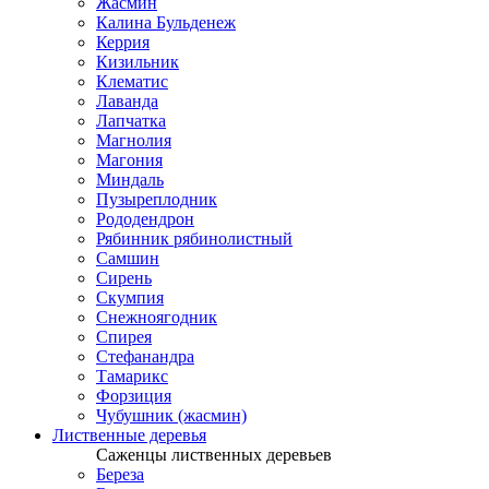
Жасмин
Калина Бульденеж
Керрия
Кизильник
Клематис
Лаванда
Лапчатка
Магнолия
Магония
Миндаль
Пузыреплодник
Рододендрон
Рябинник рябинолистный
Самшин
Сирень
Скумпия
Снежноягодник
Спирея
Стефанандра
Тамарикс
Форзиция
Чубушник (жасмин)
Лиственные деревья
Саженцы лиственных деревьев
Береза