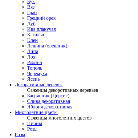
Бук
Вяз
Граб
Грецкий орех
Дуб
Ива плакучая
Катальп
Клен
Лещина (орешник)
Липа
Лох
Рябина
Тополь
Черемуха
Ясень
Декоративные деревья
Саженцы декоротивных деревьев
Багрянник (Церсис)
Слива декоративная
Яблоня декоративная
Многолетние цветы
Саженцы многолетних цветов
Пионы
Розы
Розы