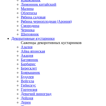
Крыжовник
Лимонник китайский
Малина
Облепиха
Рябина садовая
Рябина черноплодная (Арония)
Смородина
Черника
Шиповник
Декоративные кустарники
Саженцы декоротивных кустарников
Азалия
Айва японская
Акация
Багрянник
Барбарис
Бересклет
Боярышник
Буддлея
Вейгела
Гибискус
Гортензия
Девичий виноград
Дейция
Дерен