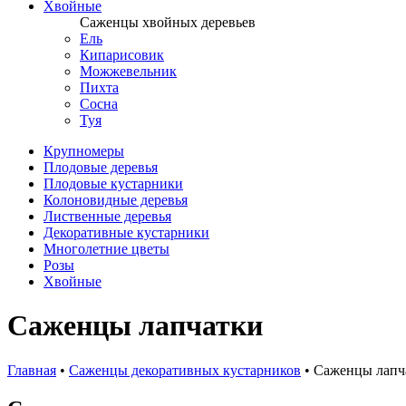
Хвойные
Саженцы хвойных деревьев
Ель
Кипарисовик
Можжевельник
Пихта
Сосна
Туя
Крупномеры
Плодовые деревья
Плодовые кустарники
Колоновидные деревья
Лиственные деревья
Декоративные кустарники
Многолетние цветы
Розы
Хвойные
Саженцы лапчатки
Главная
•
Саженцы декоративных кустарников
•
Саженцы лапч