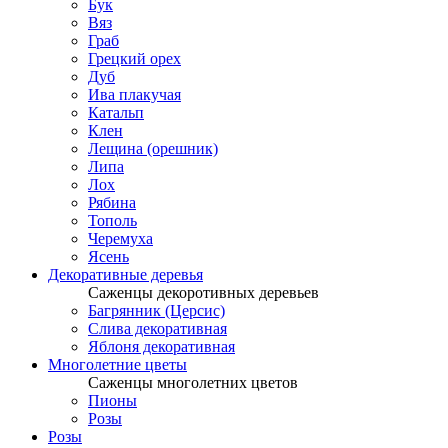
Бук
Вяз
Граб
Грецкий орех
Дуб
Ива плакучая
Катальп
Клен
Лещина (орешник)
Липа
Лох
Рябина
Тополь
Черемуха
Ясень
Декоративные деревья
Саженцы декоротивных деревьев
Багрянник (Церсис)
Слива декоративная
Яблоня декоративная
Многолетние цветы
Саженцы многолетних цветов
Пионы
Розы
Розы