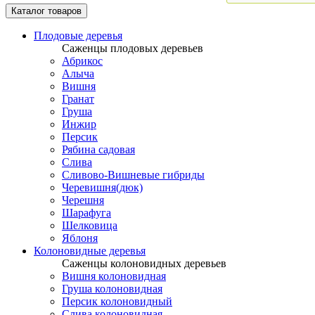
Каталог товаров
Плодовые деревья
Саженцы плодовых деревьев
Абрикос
Алыча
Вишня
Гранат
Груша
Инжир
Персик
Рябина садовая
Слива
Сливово-Вишневые гибриды
Черевишня(дюк)
Черешня
Шарафуга
Шелковица
Яблоня
Колоновидные деревья
Саженцы колоновидных деревьев
Вишня колоновидная
Груша колоновидная
Персик колоновидный
Слива колоновидная