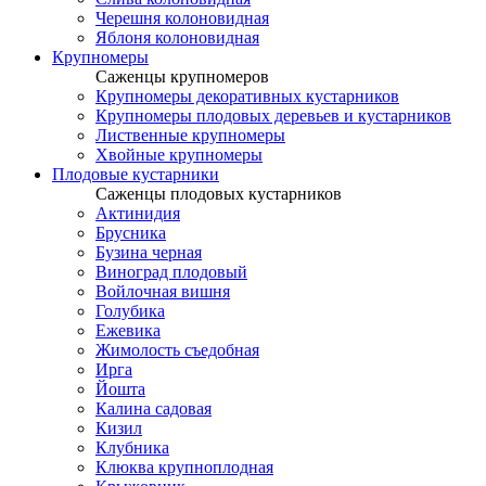
Черешня колоновидная
Яблоня колоновидная
Крупномеры
Саженцы крупномеров
Крупномеры декоративных кустарников
Крупномеры плодовых деревьев и кустарников
Лиственные крупномеры
Хвойные крупномеры
Плодовые кустарники
Саженцы плодовых кустарников
Актинидия
Брусника
Бузина черная
Виноград плодовый
Войлочная вишня
Голубика
Ежевика
Жимолость съедобная
Ирга
Йошта
Калина садовая
Кизил
Клубника
Клюква крупноплодная