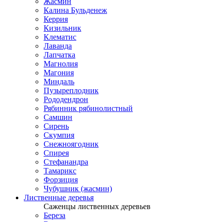
Жасмин
Калина Бульденеж
Керрия
Кизильник
Клематис
Лаванда
Лапчатка
Магнолия
Магония
Миндаль
Пузыреплодник
Рододендрон
Рябинник рябинолистный
Самшин
Сирень
Скумпия
Снежноягодник
Спирея
Стефанандра
Тамарикс
Форзиция
Чубушник (жасмин)
Лиственные деревья
Саженцы лиственных деревьев
Береза