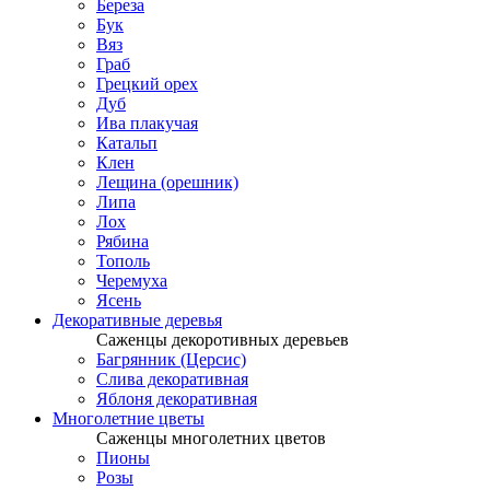
Береза
Бук
Вяз
Граб
Грецкий орех
Дуб
Ива плакучая
Катальп
Клен
Лещина (орешник)
Липа
Лох
Рябина
Тополь
Черемуха
Ясень
Декоративные деревья
Саженцы декоротивных деревьев
Багрянник (Церсис)
Слива декоративная
Яблоня декоративная
Многолетние цветы
Саженцы многолетних цветов
Пионы
Розы