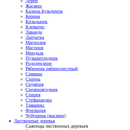
Дерен
Жасмин
Калина Бульденеж
Керрия
Кизильник
Клематис
Лаванда
Лапчатка
Магнолия
Магония
Миндаль
Пузыреплодник
Рододендрон
Рябинник рябинолистный
Самшин
Сирень
Скумпия
Снежноягодник
Спирея
Стефанандра
Тамарикс
Форзиция
Чубушник (жасмин)
Лиственные деревья
Саженцы лиственных деревьев