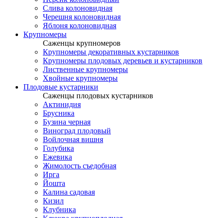
Слива колоновидная
Черешня колоновидная
Яблоня колоновидная
Крупномеры
Саженцы крупномеров
Крупномеры декоративных кустарников
Крупномеры плодовых деревьев и кустарников
Лиственные крупномеры
Хвойные крупномеры
Плодовые кустарники
Саженцы плодовых кустарников
Актинидия
Брусника
Бузина черная
Виноград плодовый
Войлочная вишня
Голубика
Ежевика
Жимолость съедобная
Ирга
Йошта
Калина садовая
Кизил
Клубника