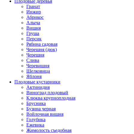
Плодовые деревья
Гранат
Инжир
Абрикос
Алыча
Вишня
Груша
Персик
Рябина садовая
Черешня (дюк)
Черешня
Слива
Черевишня
Шелковица
Яблоня
Плодовые кустарники
Актинидия
Виноград плодовый
Клюква крупноплодная
Брусника
Бузина черная
Войлочная вишня
Голубика
Ежевика
Жимолость съедобная