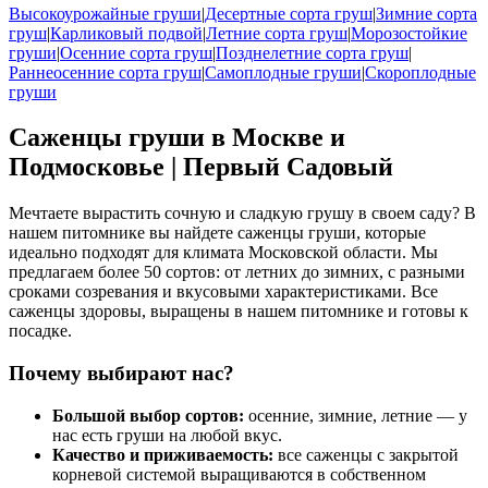
Высокоурожайные груши
|
Десертные сорта груш
|
Зимние сорта
груш
|
Карликовый подвой
|
Летние сорта груш
|
Морозостойкие
груши
|
Осенние сорта груш
|
Позднелетние сорта груш
|
Раннеосенние сорта груш
|
Самоплодные груши
|
Скороплодные
груши
Саженцы груши в Москве и
Подмосковье | Первый Садовый
Мечтаете вырастить сочную и сладкую грушу в своем саду? В
нашем питомнике вы найдете саженцы груши, которые
идеально подходят для климата Московской области. Мы
предлагаем более 50 сортов: от летних до зимних, с разными
сроками созревания и вкусовыми характеристиками. Все
саженцы здоровы, выращены в нашем питомнике и готовы к
посадке.
Почему выбирают нас?
Большой выбор сортов:
осенние, зимние, летние — у
нас есть груши на любой вкус.
Качество и приживаемость:
все саженцы с закрытой
корневой системой выращиваются в собственном