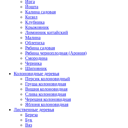
Ирга
Йошта
Калина садовая
Кизил
Клубника
Крыжовник
Лимонник китайский
Малина
Облепиха
Рябина садовая
Рябина черноплодная (Арония)
Смородина
Черника
Шиповник
Колоновидные деревья
Персик колоновидный
Груша колоновидная
Вишня колоновидная
Слива колоновидная
Черешня колоновидная
Яблоня колоновидная
Лиственные деревья
Береза
Бук
Вяз