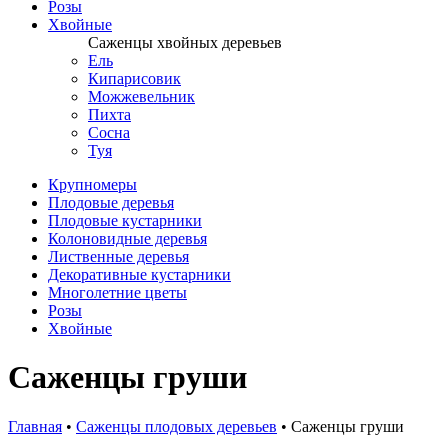
Розы
Хвойные
Саженцы хвойных деревьев
Ель
Кипарисовик
Можжевельник
Пихта
Сосна
Туя
Крупномеры
Плодовые деревья
Плодовые кустарники
Колоновидные деревья
Лиственные деревья
Декоративные кустарники
Многолетние цветы
Розы
Хвойные
Саженцы груши
Главная
•
Саженцы плодовых деревьев
•
Саженцы груши