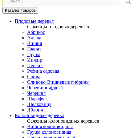
товаров
Каталог товаров
Плодовые деревья
Саженцы плодовых деревьев
Абрикос
Алыча
Вишня
Гранат
Груша
Инжир
Персик
Рябина садовая
Слива
Сливово-Вишневые гибриды
Черевишня(дюк)
Черешня
Шарафуга
Шелковица
Яблоня
Колоновидные деревья
Саженцы колоновидных деревьев
Вишня колоновидная
Груша колоновидная
Персик колоновидный