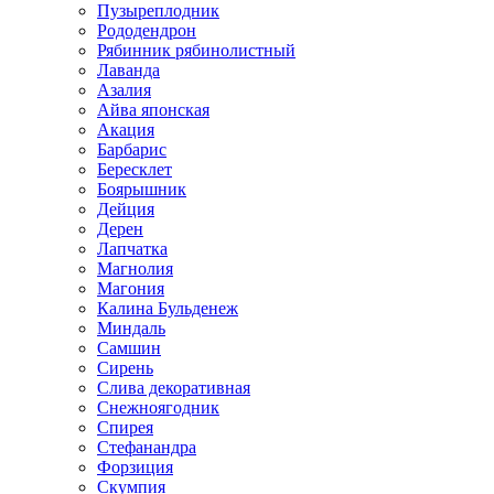
Пузыреплодник
Рододендрон
Рябинник рябинолистный
Лаванда
Азалия
Айва японская
Акация
Барбарис
Бересклет
Боярышник
Дейция
Дерен
Лапчатка
Магнолия
Магония
Калина Бульденеж
Миндаль
Самшин
Сирень
Слива декоративная
Снежноягодник
Спирея
Стефанандра
Форзиция
Скумпия