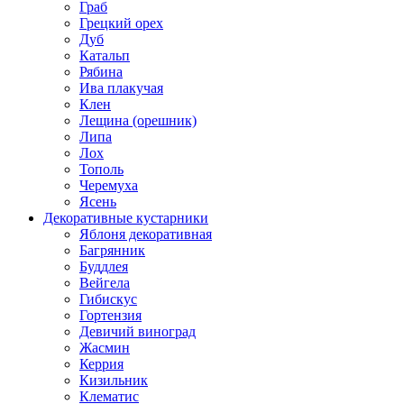
Граб
Грецкий орех
Дуб
Катальп
Рябина
Ива плакучая
Клен
Лещина (орешник)
Липа
Лох
Тополь
Черемуха
Ясень
Декоративные кустарники
Яблоня декоративная
Багрянник
Буддлея
Вейгела
Гибискус
Гортензия
Девичий виноград
Жасмин
Керрия
Кизильник
Клематис