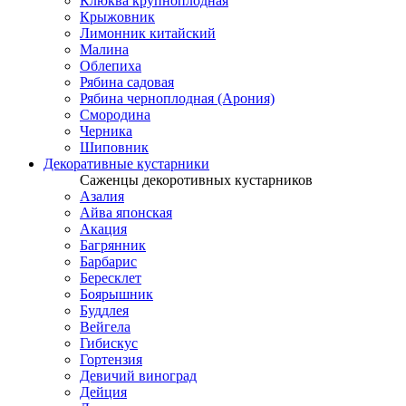
Клюква крупноплодная
Крыжовник
Лимонник китайский
Малина
Облепиха
Рябина садовая
Рябина черноплодная (Арония)
Смородина
Черника
Шиповник
Декоративные кустарники
Саженцы декоротивных кустарников
Азалия
Айва японская
Акация
Багрянник
Барбарис
Бересклет
Боярышник
Буддлея
Вейгела
Гибискус
Гортензия
Девичий виноград
Дейция