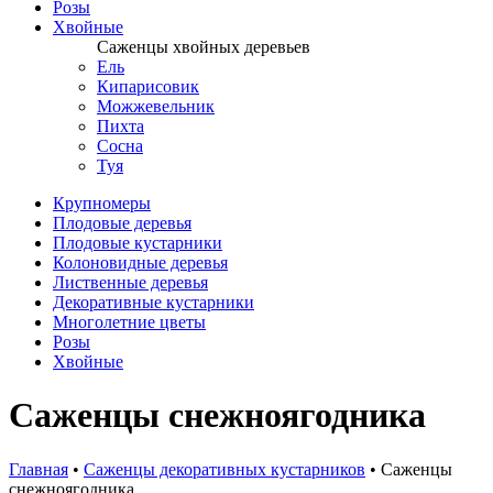
Розы
Хвойные
Саженцы хвойных деревьев
Ель
Кипарисовик
Можжевельник
Пихта
Сосна
Туя
Крупномеры
Плодовые деревья
Плодовые кустарники
Колоновидные деревья
Лиственные деревья
Декоративные кустарники
Многолетние цветы
Розы
Хвойные
Саженцы снежноягодника
Главная
•
Саженцы декоративных кустарников
•
Саженцы
снежноягодника