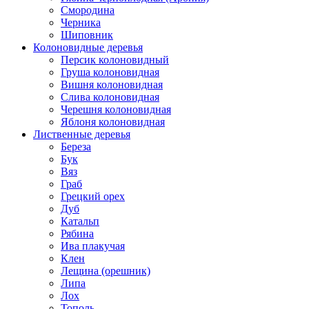
Смородина
Черника
Шиповник
Колоновидные деревья
Персик колоновидный
Груша колоновидная
Вишня колоновидная
Слива колоновидная
Черешня колоновидная
Яблоня колоновидная
Лиственные деревья
Береза
Бук
Вяз
Граб
Грецкий орех
Дуб
Катальп
Рябина
Ива плакучая
Клен
Лещина (орешник)
Липа
Лох
Тополь