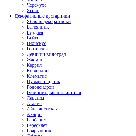
Черемуха
Ясень
Декоративные кустарники
Яблоня декоративная
Багрянник
Буддлея
Вейгела
Гибискус
Гортензия
Девичий виноград
Жасмин
Керрия
Кизильник
Клематис
Пузыреплодник
Рододендрон
Рябинник рябинолистный
Лаванда
Азалия
Айва японская
Акация
Барбарис
Бересклет
Боярышник