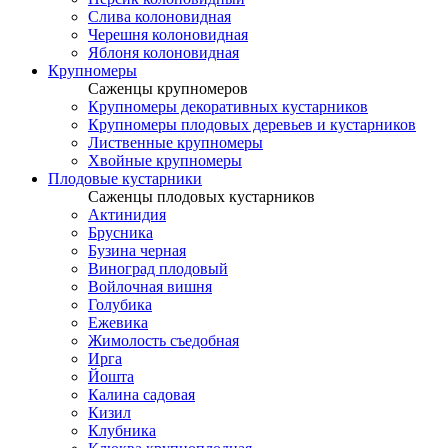
Слива колоновидная
Черешня колоновидная
Яблоня колоновидная
Крупномеры
Саженцы крупномеров
Крупномеры декоративных кустарников
Крупномеры плодовых деревьев и кустарников
Лиственные крупномеры
Хвойные крупномеры
Плодовые кустарники
Саженцы плодовых кустарников
Актинидия
Брусника
Бузина черная
Виноград плодовый
Войлочная вишня
Голубика
Ежевика
Жимолость съедобная
Ирга
Йошта
Калина садовая
Кизил
Клубника