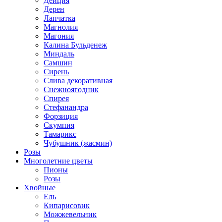
Дейция
Дерен
Лапчатка
Магнолия
Магония
Калина Бульденеж
Миндаль
Самшин
Сирень
Слива декоративная
Снежноягодник
Спирея
Стефанандра
Форзиция
Скумпия
Тамарикс
Чубушник (жасмин)
Розы
Многолетние цветы
Пионы
Розы
Хвойные
Ель
Кипарисовик
Можжевельник