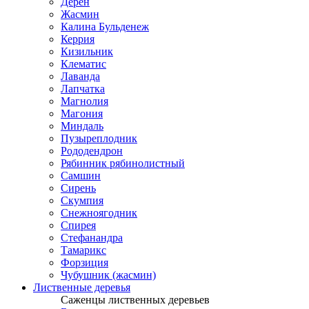
Дерен
Жасмин
Калина Бульденеж
Керрия
Кизильник
Клематис
Лаванда
Лапчатка
Магнолия
Магония
Миндаль
Пузыреплодник
Рододендрон
Рябинник рябинолистный
Самшин
Сирень
Скумпия
Снежноягодник
Спирея
Стефанандра
Тамарикс
Форзиция
Чубушник (жасмин)
Лиственные деревья
Саженцы лиственных деревьев