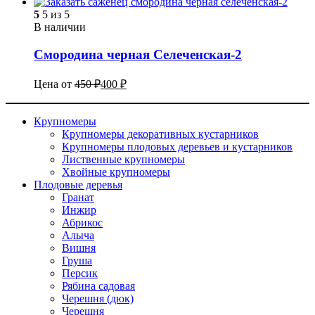
5
5 из 5
В наличии
Смородина черная Селеченская-2
Цена от
450
₽
400
₽
Крупномеры
Крупномеры декоративных кустарников
Крупномеры плодовых деревьев и кустарников
Лиственные крупномеры
Хвойные крупномеры
Плодовые деревья
Гранат
Инжир
Абрикос
Алыча
Вишня
Груша
Персик
Рябина садовая
Черешня (дюк)
Черешня