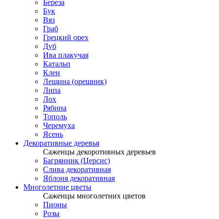
Береза
Бук
Вяз
Граб
Грецкий орех
Дуб
Ива плакучая
Катальп
Клен
Лещина (орешник)
Липа
Лох
Рябина
Тополь
Черемуха
Ясень
Декоративные деревья
Саженцы декоротивных деревьев
Багрянник (Церсис)
Слива декоративная
Яблоня декоративная
Многолетние цветы
Саженцы многолетних цветов
Пионы
Розы