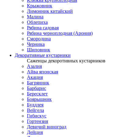
Клюква крупноплодная
Крыжовник
Лимонник китайский
Малина
Облепиха
Рябина садовая
Рябина черноплодная (Арония)
Смородина
Черника
Шиповник
Декоративные кустарники
Саженцы декоротивных кустарников
Азалия
Айва японская
Акация
Багрянник
Барбарис
Бересклет
Боярышник
Буддлея
Вейгела
Гибискус
Гортензия
Девичий виноград
Дейция