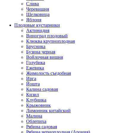
Слива
Черевишня
Шелковица
Яблоня
Плодовые кустарники
Актинидия
Виноград плодовый
Клюква крупноплодная
Брусника
Бузина черная
Войлочная вишня
Голубика
Ежевика
Жимолость съедобная
Ирга
Йошта
Калина садовая
Кизил
Клубника
Крыжовник
Лимонник китайский
Малина
Облепиха
Рябина садовая
Рябина черноплодная (Арония)