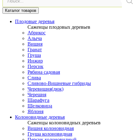
товаров
Каталог товаров
Плодовые деревья
Саженцы плодовых деревьев
Абрикос
Алыча
Вишня
Гранат
Груша
Инжир
Персик
Рябина садовая
Слива
Сливово-Вишневые гибриды
Черевишня(дюк)
Черешня
Шарафуга
Шелковица
Яблоня
Колоновидные деревья
Саженцы колоновидных деревьев
Вишня колоновидная
Груша колоновидная
Персик колоновидный