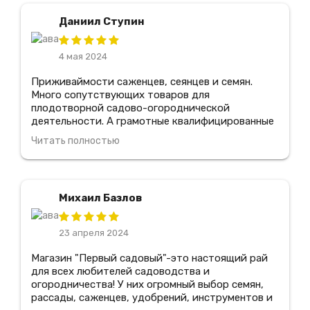
прекрасный сад у себя дома! Я обязательно
Даниил Ступин
вернусь сюда снова и рекомендую его всем
любителям садоводства.
4 мая 2024
Приживаймости саженцев, сеянцев и семян.
Много сопутствующих товаров для
плодотворной садово-огороднической
деятельности. А грамотные квалифицированные
специалисты всегда подскажут что именно
Читать полностью
подходит для моего сада. Отдельное спасибо.
Несколько вариантов видов доставки. В
магазине всегда действуют весьма выгодные
скидки и сезонные акции. Мно лет покупаю в
Михаил Базлов
этом магазине, всем доволен.
23 апреля 2024
Магазин "Первый садовый"-это настоящий рай
для всех любителей садоводства и
огородничества! У них огромный выбор семян,
рассады, саженцев, удобрений, инструментов и