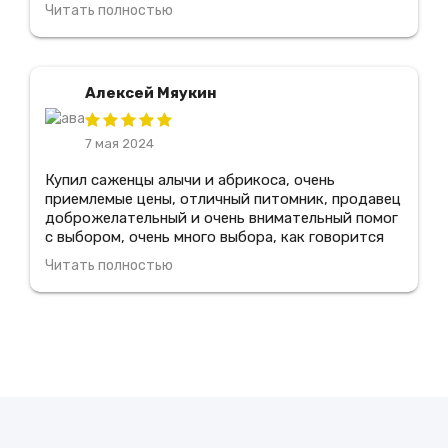
всего, что только может понадобиться для
Читать полностью
создания и ухода за садом. Здесь работают
настоящие профессионалы, которые всегда
готовы помочь подобрать нужные товары и дать
советы по уходу за растениями, я рекомендую
Алексей Мяукин
этот магазин всем своим знакомым
7 мая 2024
Купил саженцы алычи и абрикоса, очень
приемлемые цены, отличный питомник, продавец
доброжелательный и очень внимательный помог
с выбором, очень много выбора, как говорится
цена-качество, все прижилось, очень
Читать полностью
понравилось зайду еще, всем советую туда
зайди!