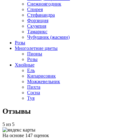
Снежноягодник
Спирея
Стефанандра
Форзиция
Скумпия
Тамарикс
Чубушник (жасмин)
Розы
Многолетние цветы
Пионы
Розы
Хвойные
Ель
Кипарисовик
Можжевельник
Пихта
Сосна
Туя
Отзывы
5 из 5
На основе 147 оценок