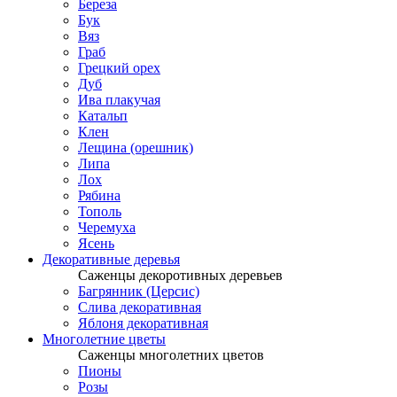
Береза
Бук
Вяз
Граб
Грецкий орех
Дуб
Ива плакучая
Катальп
Клен
Лещина (орешник)
Липа
Лох
Рябина
Тополь
Черемуха
Ясень
Декоративные деревья
Саженцы декоротивных деревьев
Багрянник (Церсис)
Слива декоративная
Яблоня декоративная
Многолетние цветы
Саженцы многолетних цветов
Пионы
Розы