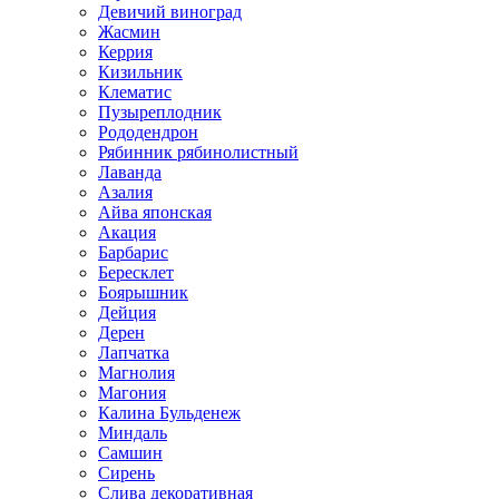
Девичий виноград
Жасмин
Керрия
Кизильник
Клематис
Пузыреплодник
Рододендрон
Рябинник рябинолистный
Лаванда
Азалия
Айва японская
Акация
Барбарис
Бересклет
Боярышник
Дейция
Дерен
Лапчатка
Магнолия
Магония
Калина Бульденеж
Миндаль
Самшин
Сирень
Слива декоративная