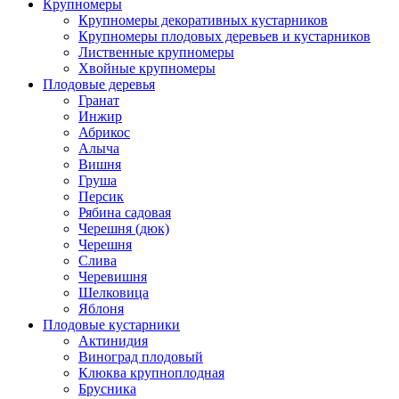
Крупномеры
Крупномеры декоративных кустарников
Крупномеры плодовых деревьев и кустарников
Лиственные крупномеры
Хвойные крупномеры
Плодовые деревья
Гранат
Инжир
Абрикос
Алыча
Вишня
Груша
Персик
Рябина садовая
Черешня (дюк)
Черешня
Слива
Черевишня
Шелковица
Яблоня
Плодовые кустарники
Актинидия
Виноград плодовый
Клюква крупноплодная
Брусника