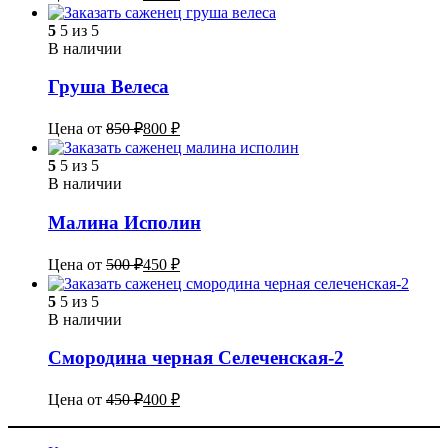
5
5 из 5
В наличии
Груша Велеса
Цена от
850
₽
800
₽
5
5 из 5
В наличии
Малина Исполин
Цена от
500
₽
450
₽
5
5 из 5
В наличии
Смородина черная Селеченская-2
Цена от
450
₽
400
₽