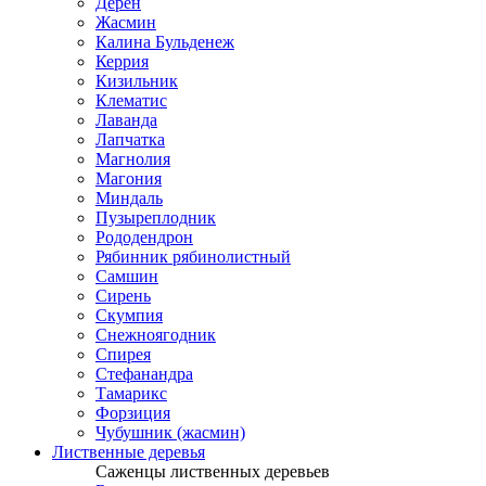
Дерен
Жасмин
Калина Бульденеж
Керрия
Кизильник
Клематис
Лаванда
Лапчатка
Магнолия
Магония
Миндаль
Пузыреплодник
Рододендрон
Рябинник рябинолистный
Самшин
Сирень
Скумпия
Снежноягодник
Спирея
Стефанандра
Тамарикс
Форзиция
Чубушник (жасмин)
Лиственные деревья
Саженцы лиственных деревьев