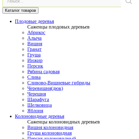
товаров
Каталог товаров
Плодовые деревья
Саженцы плодовых деревьев
Абрикос
Алыча
Вишня
Гранат
Груша
Инжир
Персик
Рябина садовая
Слива
Сливово-Вишневые гибриды
Черевишня(дюк)
Черешня
Шарафуга
Шелковица
Яблоня
Колоновидные деревья
Саженцы колоновидных деревьев
Вишня колоновидная
Груша колоновидная
Персик колоновидный