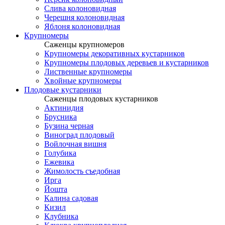
Слива колоновидная
Черешня колоновидная
Яблоня колоновидная
Крупномеры
Саженцы крупномеров
Крупномеры декоративных кустарников
Крупномеры плодовых деревьев и кустарников
Лиственные крупномеры
Хвойные крупномеры
Плодовые кустарники
Саженцы плодовых кустарников
Актинидия
Брусника
Бузина черная
Виноград плодовый
Войлочная вишня
Голубика
Ежевика
Жимолость съедобная
Ирга
Йошта
Калина садовая
Кизил
Клубника