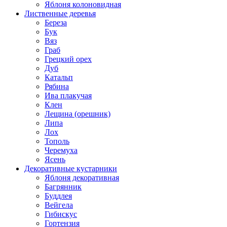
Яблоня колоновидная
Лиственные деревья
Береза
Бук
Вяз
Граб
Грецкий орех
Дуб
Катальп
Рябина
Ива плакучая
Клен
Лещина (орешник)
Липа
Лох
Тополь
Черемуха
Ясень
Декоративные кустарники
Яблоня декоративная
Багрянник
Буддлея
Вейгела
Гибискус
Гортензия