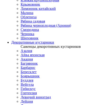
Клюква крупноплодная
Крыжовник
Лимонник китайский
Малина
Облепиха
Рябина садовая
Рябина черноплодная (Арония)
Смородина
Черника
Шиповник
Декоративные кустарники
Саженцы декоротивных кустарников
Азалия
Айва японская
Акация
Багрянник
Барбарис
Бересклет
Боярышник
Буддлея
Вейгела
Гибискус
Гортензия
Девичий виноград
Дейция