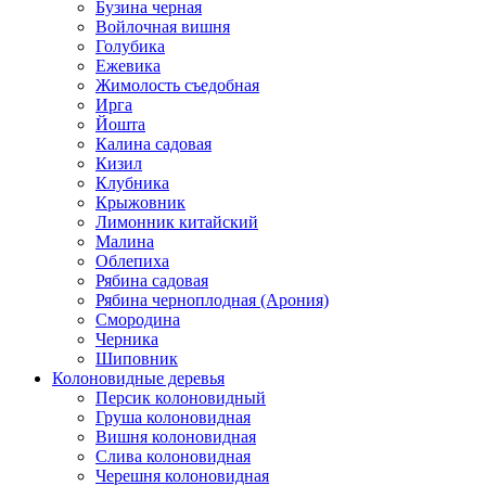
Бузина черная
Войлочная вишня
Голубика
Ежевика
Жимолость съедобная
Ирга
Йошта
Калина садовая
Кизил
Клубника
Крыжовник
Лимонник китайский
Малина
Облепиха
Рябина садовая
Рябина черноплодная (Арония)
Смородина
Черника
Шиповник
Колоновидные деревья
Персик колоновидный
Груша колоновидная
Вишня колоновидная
Слива колоновидная
Черешня колоновидная