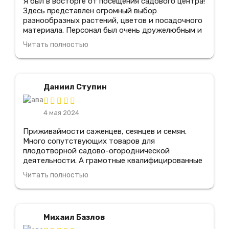
Я был в восторге от посещения садового центра!
Здесь представлен огромный выбор
разнообразных растений, цветов и посадочного
материала. Персонал был очень дружелюбным и
предоставил мне всю необходимую информацию
Читать полностью
по уходу за растениями. Я также оценил
прекрасное качество продукции и отличные
цены. Благодаря этому центру, я смог создать
прекрасный сад у себя дома! Я обязательно
Даниил Ступин
вернусь сюда снова и рекомендую его всем
любителям садоводства.
4 мая 2024
Приживаймости саженцев, сеянцев и семян.
Много сопутствующих товаров для
плодотворной садово-огороднической
деятельности. А грамотные квалифицированные
специалисты всегда подскажут что именно
Читать полностью
подходит для моего сада. Отдельное спасибо.
Несколько вариантов видов доставки. В
магазине всегда действуют весьма выгодные
скидки и сезонные акции. Мно лет покупаю в
Михаил Базлов
этом магазине, всем доволен.