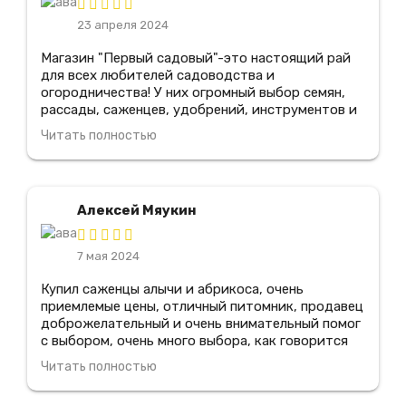
23 апреля 2024
Магазин "Первый садовый"-это настоящий рай
для всех любителей садоводства и
огородничества! У них огромный выбор семян,
рассады, саженцев, удобрений, инструментов и
всего, что только может понадобиться для
Читать полностью
создания и ухода за садом. Здесь работают
настоящие профессионалы, которые всегда
готовы помочь подобрать нужные товары и дать
советы по уходу за растениями, я рекомендую
Алексей Мяукин
этот магазин всем своим знакомым
7 мая 2024
Купил саженцы алычи и абрикоса, очень
приемлемые цены, отличный питомник, продавец
доброжелательный и очень внимательный помог
с выбором, очень много выбора, как говорится
цена-качество, все прижилось, очень
Читать полностью
понравилось зайду еще, всем советую туда
зайди!