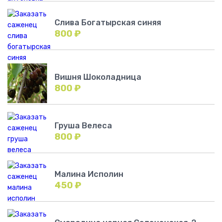
Слива Богатырская синяя
800
₽
Вишня Шоколадница
800
₽
Груша Велеса
800
₽
Малина Исполин
450
₽