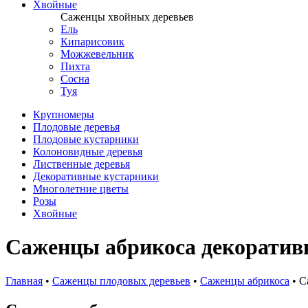
Хвойные
Саженцы хвойных деревьев
Ель
Кипарисовик
Можжевельник
Пихта
Сосна
Туя
Крупномеры
Плодовые деревья
Плодовые кустарники
Колоновидные деревья
Лиственные деревья
Декоративные кустарники
Многолетние цветы
Розы
Хвойные
Саженцы абрикоса декоратив
Главная
•
Саженцы плодовых деревьев
•
Саженцы абрикоса
•
С