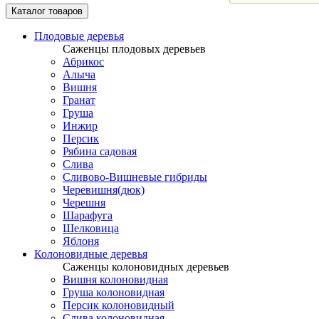
Каталог товаров
Плодовые деревья
Саженцы плодовых деревьев
Абрикос
Алыча
Вишня
Гранат
Груша
Инжир
Персик
Рябина садовая
Слива
Сливово-Вишневые гибриды
Черевишня(дюк)
Черешня
Шарафуга
Шелковица
Яблоня
Колоновидные деревья
Саженцы колоновидных деревьев
Вишня колоновидная
Груша колоновидная
Персик колоновидный
Слива колоновидная