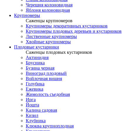
Черешня колоновидная
Яблоня колоновидная
Крупномеры
Саженцы крупномеров
Крупномеры декоративных кустарников
Крупномеры плодовых деревьев и кустарников
Лиственные крупномеры
Хвойные крупномеры
Плодовые кустарники
Саженцы плодовых кустарников
Актинидия
Брусника
Бузина черная
Виноград плодовый
Войлочная вишня
Голубика
Ежевика
Жимолость съедобная
Ирга
Йошта
Калина садовая
Кизил
Клубника
Клюква крупноплодная