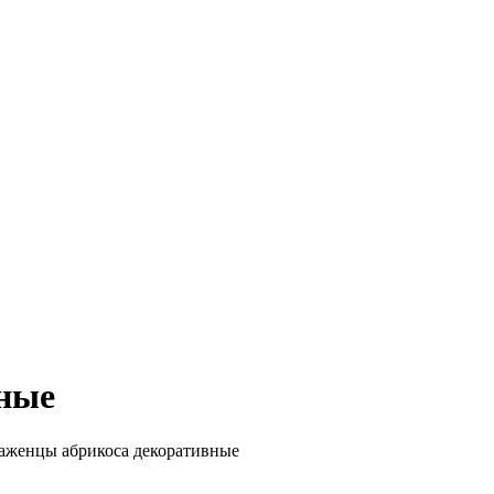
ные
аженцы абрикоса декоративные