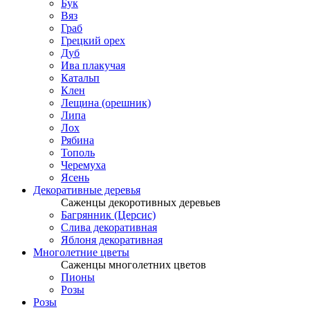
Бук
Вяз
Граб
Грецкий орех
Дуб
Ива плакучая
Катальп
Клен
Лещина (орешник)
Липа
Лох
Рябина
Тополь
Черемуха
Ясень
Декоративные деревья
Саженцы декоротивных деревьев
Багрянник (Церсис)
Слива декоративная
Яблоня декоративная
Многолетние цветы
Саженцы многолетних цветов
Пионы
Розы
Розы