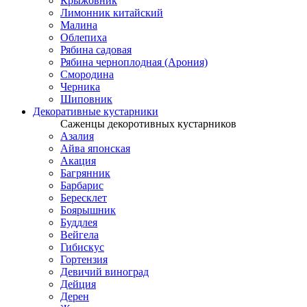
Крыжовник
Лимонник китайский
Малина
Облепиха
Рябина садовая
Рябина черноплодная (Арония)
Смородина
Черника
Шиповник
Декоративные кустарники
Саженцы декоротивных кустарников
Азалия
Айва японская
Акация
Багрянник
Барбарис
Бересклет
Боярышник
Буддлея
Вейгела
Гибискус
Гортензия
Девичий виноград
Дейция
Дерен