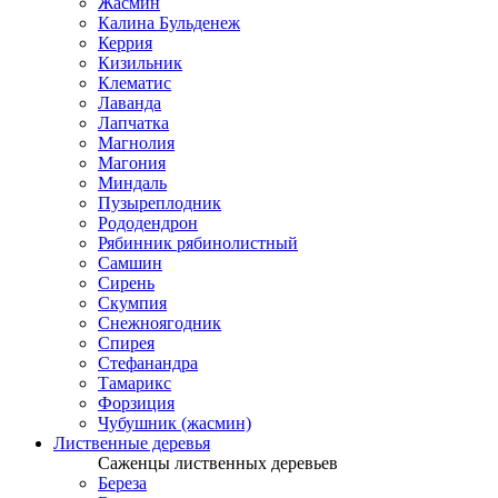
Жасмин
Калина Бульденеж
Керрия
Кизильник
Клематис
Лаванда
Лапчатка
Магнолия
Магония
Миндаль
Пузыреплодник
Рододендрон
Рябинник рябинолистный
Самшин
Сирень
Скумпия
Снежноягодник
Спирея
Стефанандра
Тамарикс
Форзиция
Чубушник (жасмин)
Лиственные деревья
Саженцы лиственных деревьев
Береза