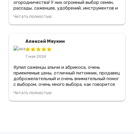
огородничества! У них огромный выбор семян,
рассады, саженцев, удобрений, инструментов и
всего, что только может понадобиться для
Читать полностью
создания и ухода за садом. Здесь работают
настоящие профессионалы, которые всегда
готовы помочь подобрать нужные товары и дать
советы по уходу за растениями, я рекомендую
Алексей Мяукин
этот магазин всем своим знакомым
7 мая 2024
Купил саженцы алычи и абрикоса, очень
приемлемые цены, отличный питомник, продавец
доброжелательный и очень внимательный помог
с выбором, очень много выбора, как говорится
цена-качество, все прижилось, очень
Читать полностью
понравилось зайду еще, всем советую туда
зайди!