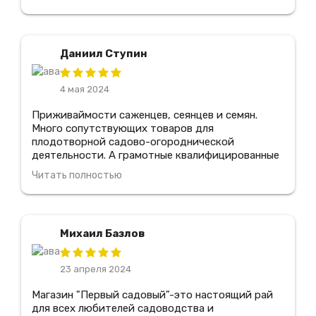
по уходу за растениями. Я также оценил
прекрасное качество продукции и отличные
цены. Благодаря этому центру, я смог создать
прекрасный сад у себя дома! Я обязательно
Даниил Ступин
вернусь сюда снова и рекомендую его всем
любителям садоводства.
4 мая 2024
Приживаймости саженцев, сеянцев и семян.
Много сопутствующих товаров для
плодотворной садово-огороднической
деятельности. А грамотные квалифицированные
специалисты всегда подскажут что именно
Читать полностью
подходит для моего сада. Отдельное спасибо.
Несколько вариантов видов доставки. В
магазине всегда действуют весьма выгодные
скидки и сезонные акции. Мно лет покупаю в
Михаил Базлов
этом магазине, всем доволен.
23 апреля 2024
Магазин "Первый садовый"-это настоящий рай
для всех любителей садоводства и