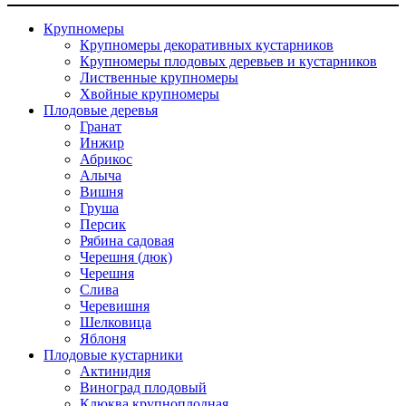
Крупномеры
Крупномеры декоративных кустарников
Крупномеры плодовых деревьев и кустарников
Лиственные крупномеры
Хвойные крупномеры
Плодовые деревья
Гранат
Инжир
Абрикос
Алыча
Вишня
Груша
Персик
Рябина садовая
Черешня (дюк)
Черешня
Слива
Черевишня
Шелковица
Яблоня
Плодовые кустарники
Актинидия
Виноград плодовый
Клюква крупноплодная