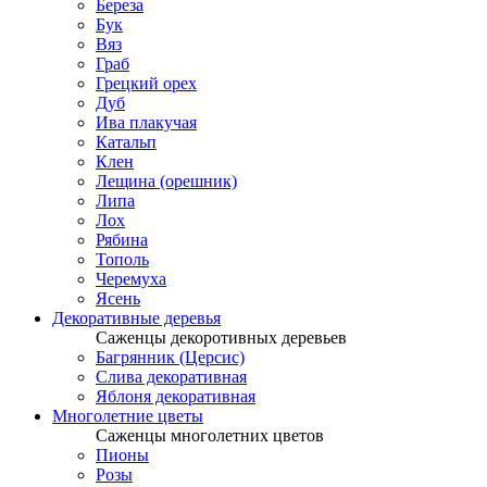
Береза
Бук
Вяз
Граб
Грецкий орех
Дуб
Ива плакучая
Катальп
Клен
Лещина (орешник)
Липа
Лох
Рябина
Тополь
Черемуха
Ясень
Декоративные деревья
Саженцы декоротивных деревьев
Багрянник (Церсис)
Слива декоративная
Яблоня декоративная
Многолетние цветы
Саженцы многолетних цветов
Пионы
Розы