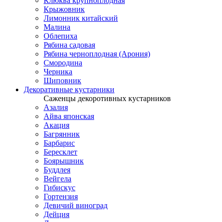
Клюква крупноплодная
Крыжовник
Лимонник китайский
Малина
Облепиха
Рябина садовая
Рябина черноплодная (Арония)
Смородина
Черника
Шиповник
Декоративные кустарники
Саженцы декоротивных кустарников
Азалия
Айва японская
Акация
Багрянник
Барбарис
Бересклет
Боярышник
Буддлея
Вейгела
Гибискус
Гортензия
Девичий виноград
Дейция