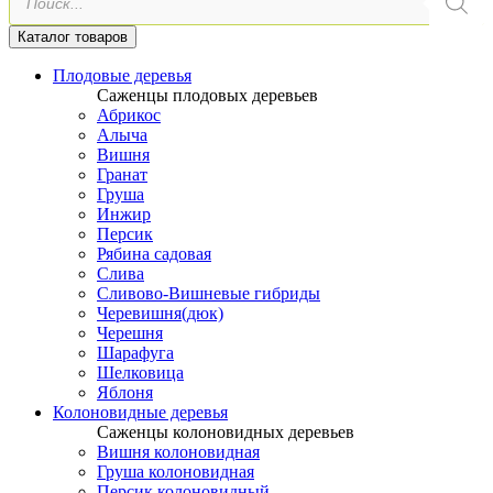
товаров
Каталог товаров
Плодовые деревья
Саженцы плодовых деревьев
Абрикос
Алыча
Вишня
Гранат
Груша
Инжир
Персик
Рябина садовая
Слива
Сливово-Вишневые гибриды
Черевишня(дюк)
Черешня
Шарафуга
Шелковица
Яблоня
Колоновидные деревья
Саженцы колоновидных деревьев
Вишня колоновидная
Груша колоновидная
Персик колоновидный