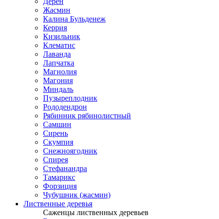
Дерен
Жасмин
Калина Бульденеж
Керрия
Кизильник
Клематис
Лаванда
Лапчатка
Магнолия
Магония
Миндаль
Пузыреплодник
Рододендрон
Рябинник рябинолистный
Самшин
Сирень
Скумпия
Снежноягодник
Спирея
Стефанандра
Тамарикс
Форзиция
Чубушник (жасмин)
Лиственные деревья
Саженцы лиственных деревьев