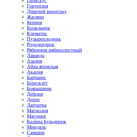
Гибискус
Гортензия
Девичий виноград
Жасмин
Керрия
Кизильник
Клематис
Пузыреплодник
Рододендрон
Рябинник рябинолистный
Лаванда
Азалия
Айва японская
Акация
Барбарис
Бересклет
Боярышник
Дейция
Дерен
Лапчатка
Магнолия
Магония
Калина Бульденеж
Миндаль
Самшин