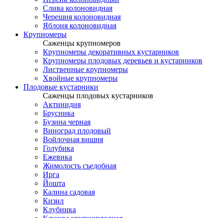
Слива колоновидная
Черешня колоновидная
Яблоня колоновидная
Крупномеры
Саженцы крупномеров
Крупномеры декоративных кустарников
Крупномеры плодовых деревьев и кустарников
Лиственные крупномеры
Хвойные крупномеры
Плодовые кустарники
Саженцы плодовых кустарников
Актинидия
Брусника
Бузина черная
Виноград плодовый
Войлочная вишня
Голубика
Ежевика
Жимолость съедобная
Ирга
Йошта
Калина садовая
Кизил
Клубника