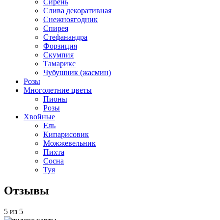
Сирень
Слива декоративная
Снежноягодник
Спирея
Стефанандра
Форзиция
Скумпия
Тамарикс
Чубушник (жасмин)
Розы
Многолетние цветы
Пионы
Розы
Хвойные
Ель
Кипарисовик
Можжевельник
Пихта
Сосна
Туя
Отзывы
5 из 5