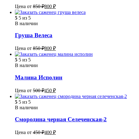
Цена от
850
₽
800
₽
5
5 из 5
В наличии
Груша Велеса
Цена от
850
₽
800
₽
5
5 из 5
В наличии
Малина Исполин
Цена от
500
₽
450
₽
5
5 из 5
В наличии
Смородина черная Селеченская-2
Цена от
450
₽
400
₽