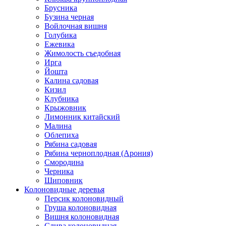
Брусника
Бузина черная
Войлочная вишня
Голубика
Ежевика
Жимолость съедобная
Ирга
Йошта
Калина садовая
Кизил
Клубника
Крыжовник
Лимонник китайский
Малина
Облепиха
Рябина садовая
Рябина черноплодная (Арония)
Смородина
Черника
Шиповник
Колоновидные деревья
Персик колоновидный
Груша колоновидная
Вишня колоновидная
Слива колоновидная