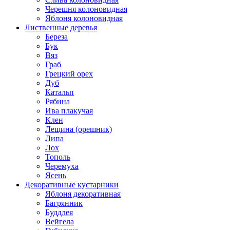
Черешня колоновидная
Яблоня колоновидная
Лиственные деревья
Береза
Бук
Вяз
Граб
Грецкий орех
Дуб
Катальп
Рябина
Ива плакучая
Клен
Лещина (орешник)
Липа
Лох
Тополь
Черемуха
Ясень
Декоративные кустарники
Яблоня декоративная
Багрянник
Буддлея
Вейгела