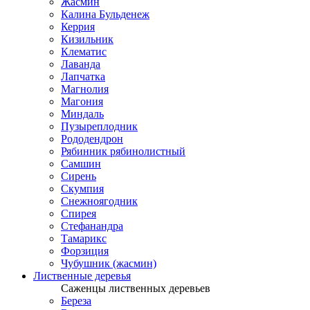
Жасмин
Калина Бульденеж
Керрия
Кизильник
Клематис
Лаванда
Лапчатка
Магнолия
Магония
Миндаль
Пузыреплодник
Рододендрон
Рябинник рябинолистный
Самшин
Сирень
Скумпия
Снежноягодник
Спирея
Стефанандра
Тамарикс
Форзиция
Чубушник (жасмин)
Лиственные деревья
Саженцы лиственных деревьев
Береза