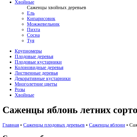
Хвойные
Саженцы хвойных деревьев
Ель
Кипарисовик
Можжевельник
Пихта
Сосна
Туя
Крупномеры
Плодовые деревья
Плодовые кустарники
Колоновидные деревья
Лиственные деревья
Декоративные кустарники
Многолетние цветы
Розы
Хвойные
Саженцы яблонь летних сорт
Главная
•
Саженцы плодовых деревьев
•
Саженцы яблони
•
Саж