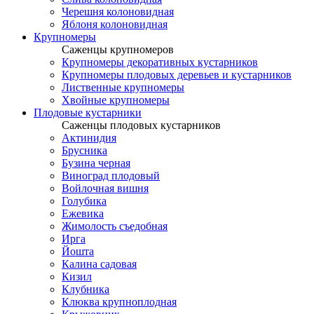
Черешня колоновидная
Яблоня колоновидная
Крупномеры
Саженцы крупномеров
Крупномеры декоративных кустарников
Крупномеры плодовых деревьев и кустарников
Лиственные крупномеры
Хвойные крупномеры
Плодовые кустарники
Саженцы плодовых кустарников
Актинидия
Брусника
Бузина черная
Виноград плодовый
Войлочная вишня
Голубика
Ежевика
Жимолость съедобная
Ирга
Йошта
Калина садовая
Кизил
Клубника
Клюква крупноплодная