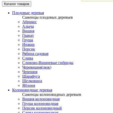
Каталог товаров
Плодовые деревья
Саженцы плодовых деревьев
Абрикос
Алыча
Вишня
Гранат
Груша
Инжир
Персик
Рябина садовая
Слива
Сливово-Вишневые гибриды
Черевишня(дюк)
Черешня
Шарафуга
Шелковица
Яблоня
Колоновидные деревья
Саженцы колоновидных деревьев
Вишня колоновидная
Груша колоновидная
Персик колоновидный
Слива колоновидная