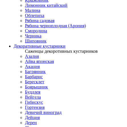
Крыжовник
Лимонник китайский
Малина
Облепиха
Рябина садовая
Рябина черноплодная (Арония)
Смородина
Черника
Шиповник
Декоративные кустарники
Саженцы декоротивных кустарников
Азалия
Айва японская
Акация
Багрянник
Барбарис
Бересклет
Боярышник
Буддлея
Вейгела
Гибискус
Гортензия
Девичий виноград
Дейция
Дерен