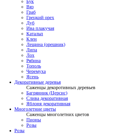
Бук
Вяз
Граб
Грецкий орех
Дуб
Ива плакучая
Катальп
Клен
Лещина (орешник)
Липа
Лох
Рябина
Тополь
Черемуха
Ясень
Декоративные деревья
Саженцы декоротивных деревьев
Багрянник (Церсис)
Слива декоративная
Яблоня декоративная
Многолетние цветы
Саженцы многолетних цветов
Пионы
Розы
Розы