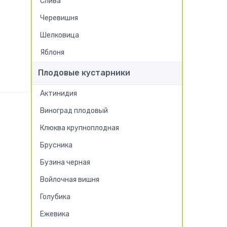
Слива
Черевишня
Шелковица
Яблоня
Плодовые кустарники
!
Актинидия
Виноград плодовый
Клюква крупноплодная
Брусника
Бузина черная
Войлочная вишня
Голубика
Ежевика