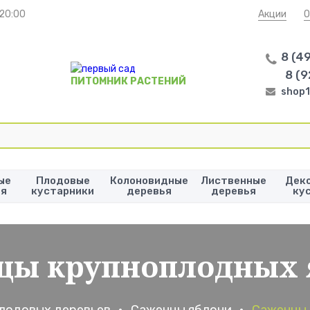
 20:00
Акции
О
8 (4
8 (9
ПИТОМНИК РАСТЕНИЙ
shop1
ые
Плодовые
Колоновидные
Лиственные
Дек
ья
кустарники
деревья
деревья
ку
цы крупноплодных 