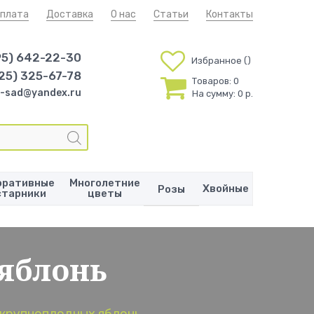
плата
Доставка
О нас
Статьи
Контакты
95) 642-22-30
Избранное
25) 325-67-78
Товаров:
0
-sad@yandex.ru
На сумму:
0 р.
оративные
Многолетние
Хвойные
Розы
старники
цветы
яблонь