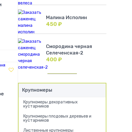
и
Малина Исполин
450
₽
!
Смородина черная
Селеченская-2
400
₽
Крупномеры
ое
Крупномеры декоративных
кустарников
Крупномеры плодовых деревьев и
кустарников
!
Лиственные крупномеры