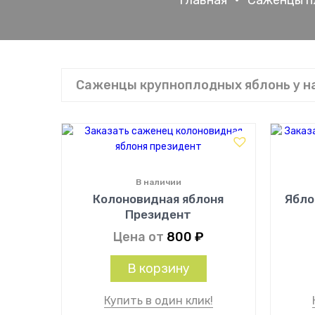
Главная
•
Саженцы п
Саженцы крупноплодных яблонь у н
В наличии
Колоновидная яблоня
Ябло
Президент
Цена от
800
₽
В корзину
Купить в один клик!