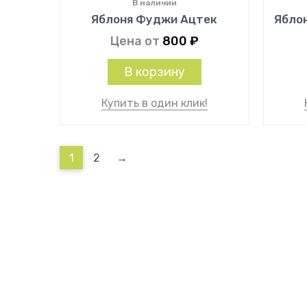
В наличии
Яблоня Фуджи Ацтек
Ябло
Цена от
800
₽
В корзину
Купить в один клик!
1
2
→