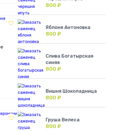
800
₽
Яблоня Антоновка
800
₽
ое
Слива Богатырская
синяя
800
₽
!
Вишня Шоколадница
800
₽
Груша Велеса
800
₽