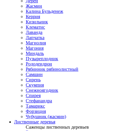
Дерен
Жасмин
Калина Бульденеж
Керрия
Кизильник
Клематис
Лаванда
Лапчатка
Магнолия
Магония
Миндаль
Пузыреплодник
Рододендрон
Рябинник рябинолистный
Самшин
Сирень
Скумпия
Снежноягодник
Спирея
Стефанандра
Тамарикс
Форзиция
Чубушник (жасмин)
Лиственные деревья
Саженцы лиственных деревьев