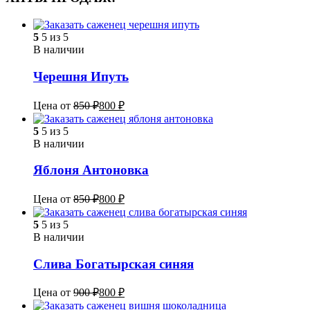
5
5 из 5
В наличии
Черешня Ипуть
Цена от
850
₽
800
₽
5
5 из 5
В наличии
Яблоня Антоновка
Цена от
850
₽
800
₽
5
5 из 5
В наличии
Слива Богатырская синяя
Цена от
900
₽
800
₽