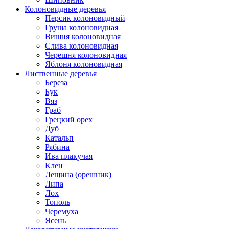
Колоновидные деревья
Персик колоновидный
Груша колоновидная
Вишня колоновидная
Слива колоновидная
Черешня колоновидная
Яблоня колоновидная
Лиственные деревья
Береза
Бук
Вяз
Граб
Грецкий орех
Дуб
Катальп
Рябина
Ива плакучая
Клен
Лещина (орешник)
Липа
Лох
Тополь
Черемуха
Ясень