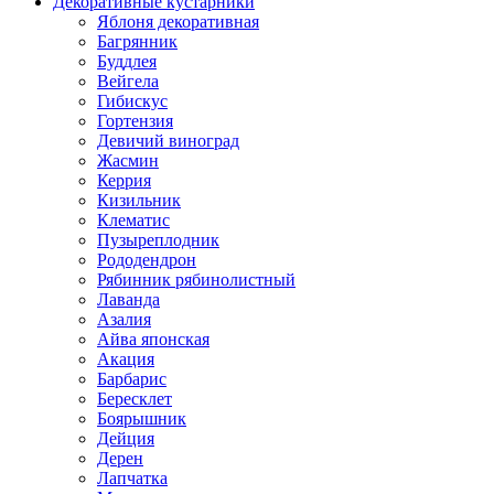
Декоративные кустарники
Яблоня декоративная
Багрянник
Буддлея
Вейгела
Гибискус
Гортензия
Девичий виноград
Жасмин
Керрия
Кизильник
Клематис
Пузыреплодник
Рододендрон
Рябинник рябинолистный
Лаванда
Азалия
Айва японская
Акация
Барбарис
Бересклет
Боярышник
Дейция
Дерен
Лапчатка