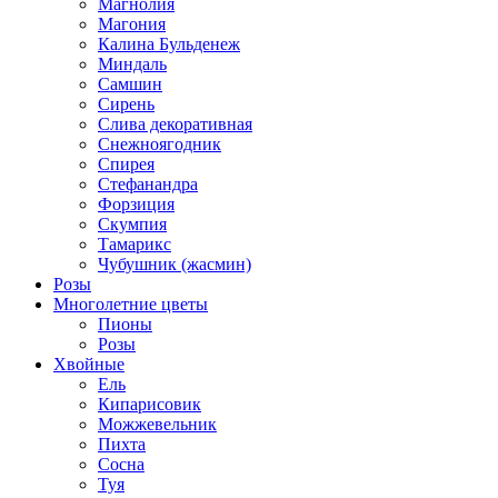
Магнолия
Магония
Калина Бульденеж
Миндаль
Самшин
Сирень
Слива декоративная
Снежноягодник
Спирея
Стефанандра
Форзиция
Скумпия
Тамарикс
Чубушник (жасмин)
Розы
Многолетние цветы
Пионы
Розы
Хвойные
Ель
Кипарисовик
Можжевельник
Пихта
Сосна
Туя