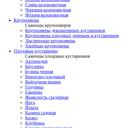
Слива колоновидная
Черешня колоновидная
Яблоня колоновидная
Крупномеры
Саженцы крупномеров
Крупномеры декоративных кустарников
Крупномеры плодовых деревьев и кустарников
Лиственные крупномеры
Хвойные крупномеры
Плодовые кустарники
Саженцы плодовых кустарников
Актинидия
Брусника
Бузина черная
Виноград плодовый
Войлочная вишня
Голубика
Ежевика
Жимолость съедобная
Ирга
Йошта
Калина садовая
Кизил
Клубника