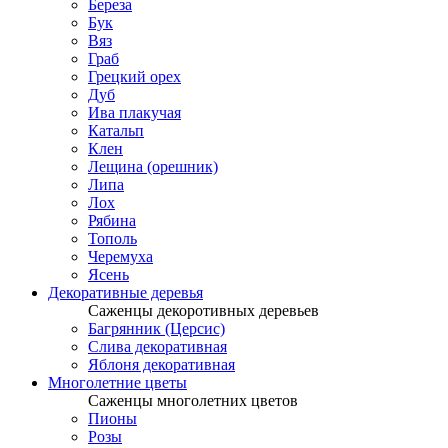
Береза
Бук
Вяз
Граб
Грецкий орех
Дуб
Ива плакучая
Катальп
Клен
Лещина (орешник)
Липа
Лох
Рябина
Тополь
Черемуха
Ясень
Декоративные деревья
Саженцы декоротивных деревьев
Багрянник (Церсис)
Слива декоративная
Яблоня декоративная
Многолетние цветы
Саженцы многолетних цветов
Пионы
Розы