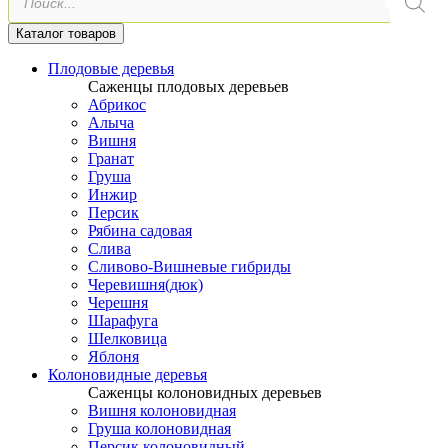
товаров
Каталог товаров
Плодовые деревья
Саженцы плодовых деревьев
Абрикос
Алыча
Вишня
Гранат
Груша
Инжир
Персик
Рябина садовая
Слива
Сливово-Вишневые гибриды
Черевишня(дюк)
Черешня
Шарафуга
Шелковица
Яблоня
Колоновидные деревья
Саженцы колоновидных деревьев
Вишня колоновидная
Груша колоновидная
Персик колоновидный