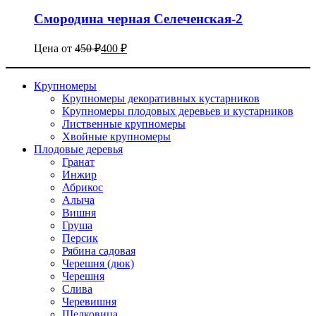
Смородина черная Селеченская-2
Цена от
450
₽
400
₽
Крупномеры
Крупномеры декоративных кустарников
Крупномеры плодовых деревьев и кустарников
Лиственные крупномеры
Хвойные крупномеры
Плодовые деревья
Гранат
Инжир
Абрикос
Алыча
Вишня
Груша
Персик
Рябина садовая
Черешня (дюк)
Черешня
Слива
Черевишня
Шелковица