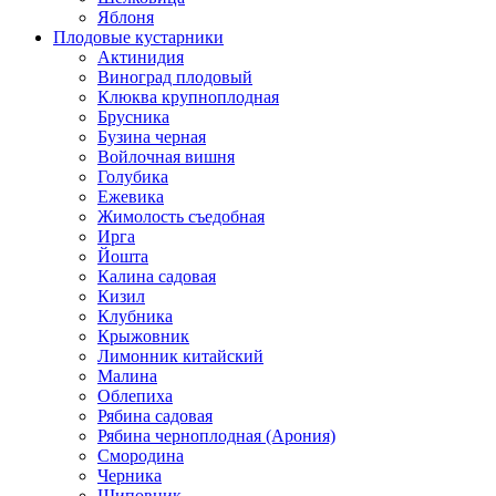
Яблоня
Плодовые кустарники
Актинидия
Виноград плодовый
Клюква крупноплодная
Брусника
Бузина черная
Войлочная вишня
Голубика
Ежевика
Жимолость съедобная
Ирга
Йошта
Калина садовая
Кизил
Клубника
Крыжовник
Лимонник китайский
Малина
Облепиха
Рябина садовая
Рябина черноплодная (Арония)
Смородина
Черника
Шиповник