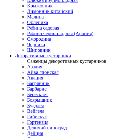
Клюква крупноплодная
Крыжовник
Лимонник китайский
Малина
Облепиха
Рябина садовая
Рябина черноплодная (Арония)
Смородина
Черника
Шиповник
Декоративные кустарники
Саженцы декоротивных кустарников
Азалия
Айва японская
Акация
Багрянник
Барбарис
Бересклет
Боярышник
Буддлея
Вейгела
Гибискус
Гортензия
Девичий виноград
Дейция