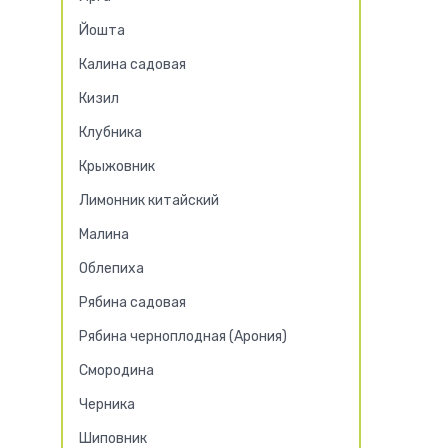
Йошта
Калина садовая
Кизил
Клубника
Крыжовник
Лимонник китайский
Малина
Облепиха
Рябина садовая
Рябина черноплодная (Арония)
Смородина
Черника
Шиповник