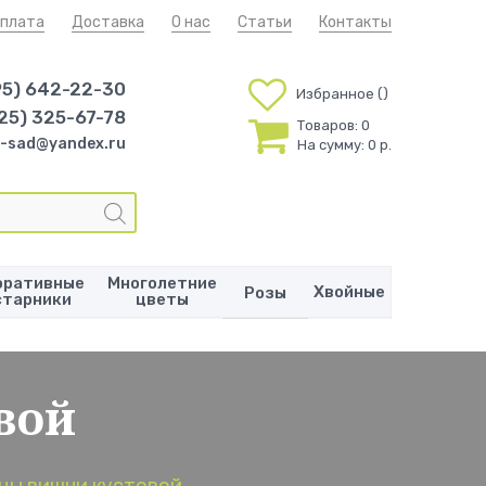
плата
Доставка
О нас
Статьи
Контакты
95) 642-22-30
Избранное
25) 325-67-78
Товаров:
0
-sad@yandex.ru
На сумму:
0 р.
оративные
Многолетние
Хвойные
Розы
старники
цветы
вой