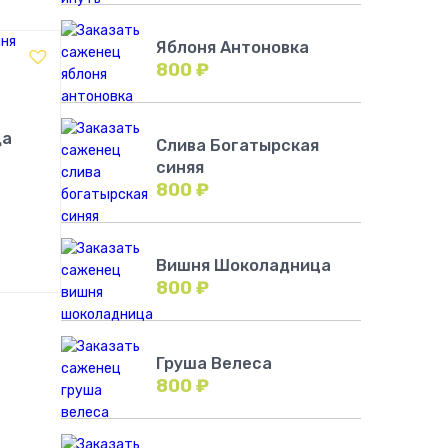
Яблоня Антоновка
800
₽
ца
Слива Богатырская
синяя
800
₽
!
Вишня Шоколадница
800
₽
Груша Велеса
800
₽