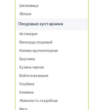
Шелковица
Яблоня
Плодовые кустарники
Актинидия
Виноград плодовый
Клюква крупноплодная
Брусника
Бузина черная
Войлочная вишня
Голубика
Ежевика
Жимолость съедобная
Ирга