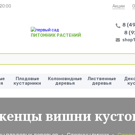
 20:00
Акции
О
8 (4
8 (9
ПИТОМНИК РАСТЕНИЙ
shop1
ые
Плодовые
Колоновидные
Лиственные
Дек
ья
кустарники
деревья
деревья
ку
женцы вишни кусто