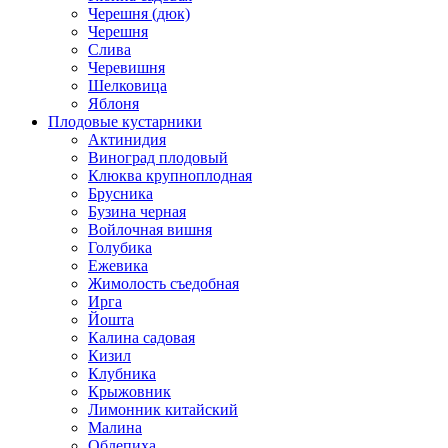
Черешня (дюк)
Черешня
Слива
Черевишня
Шелковица
Яблоня
Плодовые кустарники
Актинидия
Виноград плодовый
Клюква крупноплодная
Брусника
Бузина черная
Войлочная вишня
Голубика
Ежевика
Жимолость съедобная
Ирга
Йошта
Калина садовая
Кизил
Клубника
Крыжовник
Лимонник китайский
Малина
Облепиха