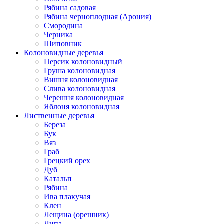
Рябина садовая
Рябина черноплодная (Арония)
Смородина
Черника
Шиповник
Колоновидные деревья
Персик колоновидный
Груша колоновидная
Вишня колоновидная
Слива колоновидная
Черешня колоновидная
Яблоня колоновидная
Лиственные деревья
Береза
Бук
Вяз
Граб
Грецкий орех
Дуб
Катальп
Рябина
Ива плакучая
Клен
Лещина (орешник)
Липа