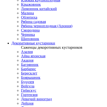
Клюква крупноплодная
Крыжовник
Лимонник китайский
Малина
Облепиха
Рябина садовая
Рябина черноплодная (Арония)
Смородина
Черника
Шиповник
Декоративные кустарники
Саженцы декоротивных кустарников
Азалия
Айва японская
Акация
Багрянник
Барбарис
Бересклет
Боярышник
Буддлея
Вейгела
Гибискус
Гортензия
Девичий виноград
Дейция