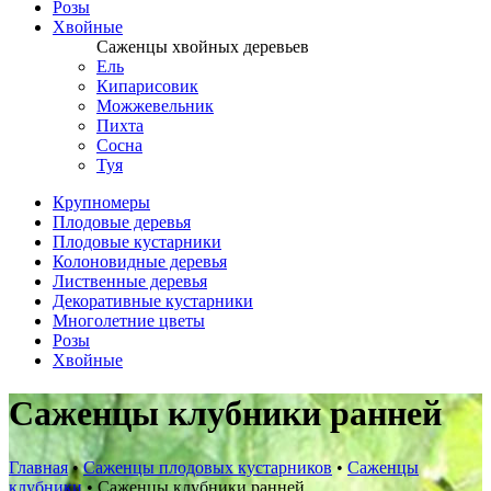
Розы
Хвойные
Саженцы хвойных деревьев
Ель
Кипарисовик
Можжевельник
Пихта
Сосна
Туя
Крупномеры
Плодовые деревья
Плодовые кустарники
Колоновидные деревья
Лиственные деревья
Декоративные кустарники
Многолетние цветы
Розы
Хвойные
Саженцы клубники ранней
Главная
•
Саженцы плодовых кустарников
•
Саженцы
клубники
•
Саженцы клубники ранней