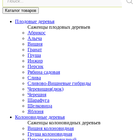
товаров
Каталог товаров
Плодовые деревья
Саженцы плодовых деревьев
Абрикос
Алыча
Вишня
Гранат
Груша
Инжир
Персик
Рябина садовая
Слива
Сливово-Вишневые гибриды
Черевишня(дюк)
Черешня
Шарафуга
Шелковица
Яблоня
Колоновидные деревья
Саженцы колоновидных деревьев
Вишня колоновидная
Груша колоновидная
Персик колоновидный