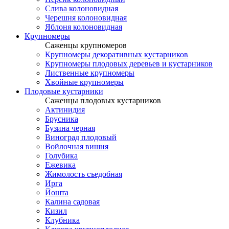
Слива колоновидная
Черешня колоновидная
Яблоня колоновидная
Крупномеры
Саженцы крупномеров
Крупномеры декоративных кустарников
Крупномеры плодовых деревьев и кустарников
Лиственные крупномеры
Хвойные крупномеры
Плодовые кустарники
Саженцы плодовых кустарников
Актинидия
Брусника
Бузина черная
Виноград плодовый
Войлочная вишня
Голубика
Ежевика
Жимолость съедобная
Ирга
Йошта
Калина садовая
Кизил
Клубника