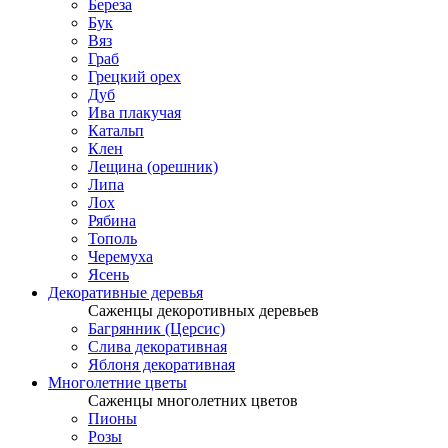
Береза
Бук
Вяз
Граб
Грецкий орех
Дуб
Ива плакучая
Катальп
Клен
Лещина (орешник)
Липа
Лох
Рябина
Тополь
Черемуха
Ясень
Декоративные деревья
Саженцы декоротивных деревьев
Багрянник (Церсис)
Слива декоративная
Яблоня декоративная
Многолетние цветы
Саженцы многолетних цветов
Пионы
Розы