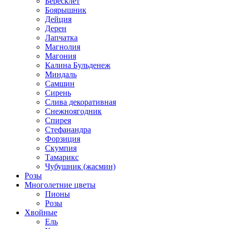
Бересклет
Боярышник
Дейция
Дерен
Лапчатка
Магнолия
Магония
Калина Бульденеж
Миндаль
Самшин
Сирень
Слива декоративная
Снежноягодник
Спирея
Стефанандра
Форзиция
Скумпия
Тамарикс
Чубушник (жасмин)
Розы
Многолетние цветы
Пионы
Розы
Хвойные
Ель