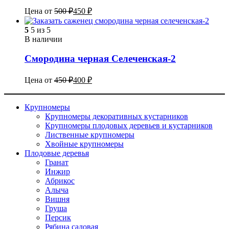
Цена от
500
₽
450
₽
5
5 из 5
В наличии
Смородина черная Селеченская-2
Цена от
450
₽
400
₽
Крупномеры
Крупномеры декоративных кустарников
Крупномеры плодовых деревьев и кустарников
Лиственные крупномеры
Хвойные крупномеры
Плодовые деревья
Гранат
Инжир
Абрикос
Алыча
Вишня
Груша
Персик
Рябина садовая