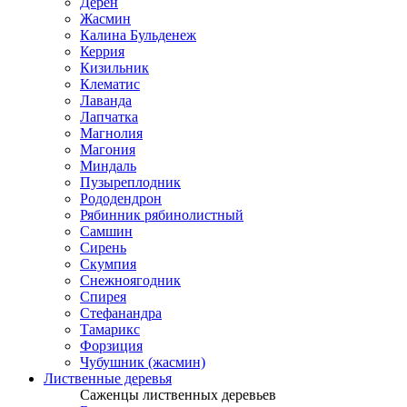
Дерен
Жасмин
Калина Бульденеж
Керрия
Кизильник
Клематис
Лаванда
Лапчатка
Магнолия
Магония
Миндаль
Пузыреплодник
Рододендрон
Рябинник рябинолистный
Самшин
Сирень
Скумпия
Снежноягодник
Спирея
Стефанандра
Тамарикс
Форзиция
Чубушник (жасмин)
Лиственные деревья
Саженцы лиственных деревьев