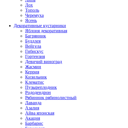
Лох
Тополь
Черемуха
Ясень
Декоративные кустарники
Яблоня декоративная
Багрянник
Буддлея
Вейгела
Гибискус
Гортензия
Девичий виноград
Жасмин
Керрия
Кизильник
Клематис
Пузыреплодник
Рододендрон
Рябинник рябинолистный
Лаванда
Азалия
Айва японская
Акация
Барбарис