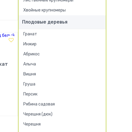
Лиственные крупномеры
Хвойные крупномеры
!
Плодовые деревья
Гранат
Инжир
Абрикос
кат
Алыча
Вишня
Груша
Персик
Рябина садовая
!
Черешня (дюк)
Черешня