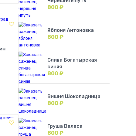
Черешня Ипуть
800
₽
Яблоня Антоновка
800
₽
ин
Слива Богатырская
синяя
800
₽
!
Вишня Шоколадница
800
₽
Груша Велеса
800
₽