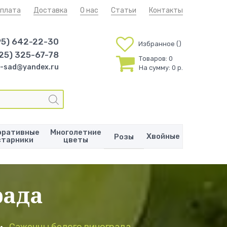
плата
Доставка
О нас
Статьи
Контакты
95) 642-22-30
Избранное
25) 325-67-78
Товаров:
0
-sad@yandex.ru
На сумму:
0 р.
оративные
Многолетние
Хвойные
Розы
старники
цветы
рада