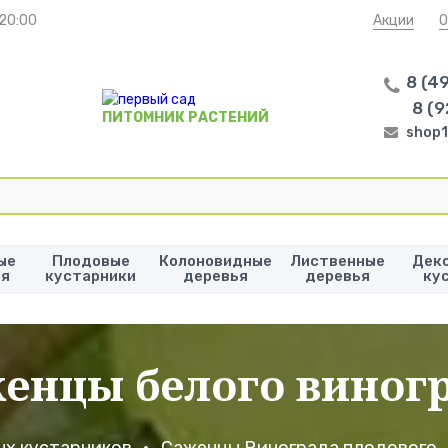
 20:00
Акции
О
8 (4
8 (9
ПИТОМНИК РАСТЕНИЙ
shop1
ые
Плодовые
Колоновидные
Лиственные
Дек
ья
кустарники
деревья
деревья
ку
енцы белого виног