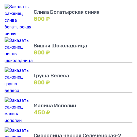
Слива Богатырская синяя
800
₽
Вишня Шоколадница
800
₽
Груша Велеса
800
₽
Малина Исполин
450
₽
Смородина черная Селеченская-2