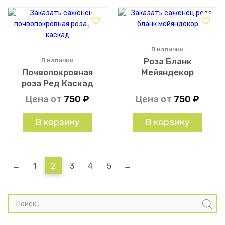
В наличии
Роза Бланк
В наличии
Почвопокровная
Мейяндекор
роза Ред Каскад
Цена от
750
₽
Цена от
750
₽
В корзину
В корзину
←
1
2
3
4
5
→
Поиск
товаров