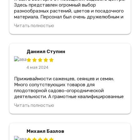
Здесь представлен огромный выбор
разнообразных растений, цветов и посадочного
материала. Персонал был очень дружелюбным и
предоставил мне всю необходимую информацию
Читать полностью
по уходу за растениями. Я также оценил
прекрасное качество продукции и отличные
цены. Благодаря этому центру, я смог создать
прекрасный сад у себя дома! Я обязательно
Даниил Ступин
вернусь сюда снова и рекомендую его всем
любителям садоводства.
4 мая 2024
Приживаймости саженцев, сеянцев и семян.
Много сопутствующих товаров для
плодотворной садово-огороднической
деятельности. А грамотные квалифицированные
специалисты всегда подскажут что именно
Читать полностью
подходит для моего сада. Отдельное спасибо.
Несколько вариантов видов доставки. В
магазине всегда действуют весьма выгодные
скидки и сезонные акции. Мно лет покупаю в
Михаил Базлов
этом магазине, всем доволен.