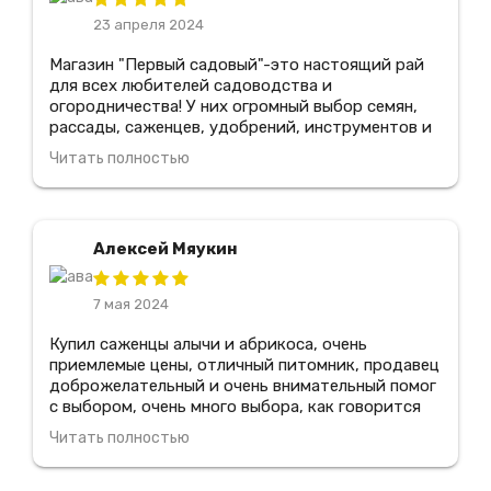
23 апреля 2024
Магазин "Первый садовый"-это настоящий рай
для всех любителей садоводства и
огородничества! У них огромный выбор семян,
рассады, саженцев, удобрений, инструментов и
всего, что только может понадобиться для
Читать полностью
создания и ухода за садом. Здесь работают
настоящие профессионалы, которые всегда
готовы помочь подобрать нужные товары и дать
советы по уходу за растениями, я рекомендую
Алексей Мяукин
этот магазин всем своим знакомым
7 мая 2024
Купил саженцы алычи и абрикоса, очень
приемлемые цены, отличный питомник, продавец
доброжелательный и очень внимательный помог
с выбором, очень много выбора, как говорится
цена-качество, все прижилось, очень
Читать полностью
понравилось зайду еще, всем советую туда
зайди!