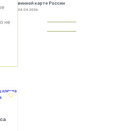
винной карте России
ое
24.04.2026
о не
аса