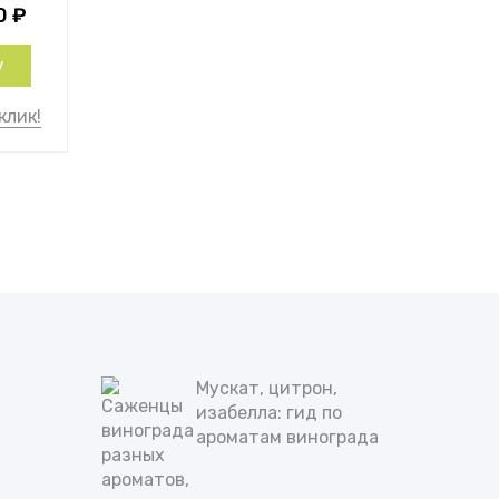
0
₽
у
клик!
Мускат, цитрон,
изабелла: гид по
ароматам винограда