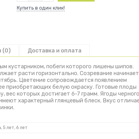
Ежевика
Купить в один клик!
Блэк
Сатин
 (0)
Доставка и оплата
лым кустарником, побеги которого лишены шипов.
олжает расти горизонтально. Созревание начинает
ентябрь. Цветение сопровождается появлением
ее приобретающих белую окраску. Готовые плоды
, вес которых достигает 6-7 грамм. Ягоды черног
, имеют характерный глянцевый блеск. Вкус отлича
инки.
а, 5 лет, 6 лет