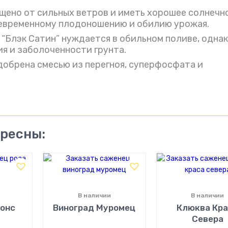
щено от сильных ветров и иметь хорошее солнечн
оевременному плодоношению и обилию урожая.
 “Блэк Сатин” нуждается в обильном поливе, однак
я и заболоченности грунта.
добрена смесью из перегноя, суперфосфата и
ересны:
В наличии
В наличии
Понс
Виноград Муромец
Клюква Кр
Севера