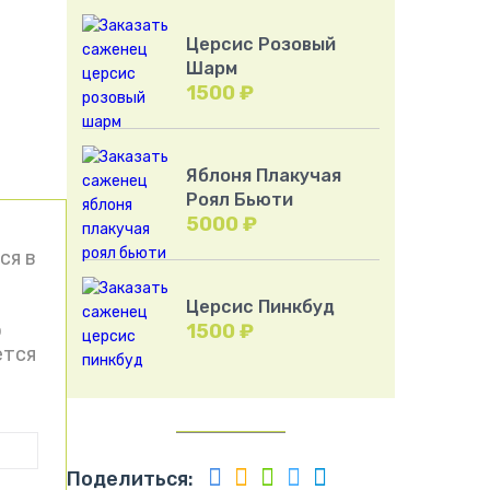
Церсис Розовый
Шарм
1500
₽
Яблоня Плакучая
Роял Бьюти
5000
₽
ся в
Церсис Пинкбуд
о
1500
₽
ется
Поделиться: