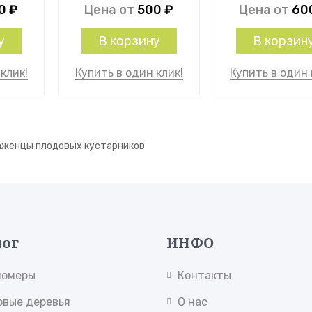
50
₽
Цена от
500
₽
Цена от
60
у
В корзину
В корзин
клик!
Купить в один клик!
Купить в один 
аженцы плодовых кустарников
лог
ИНФО
номеры
Контакты
овые деревья
О нас