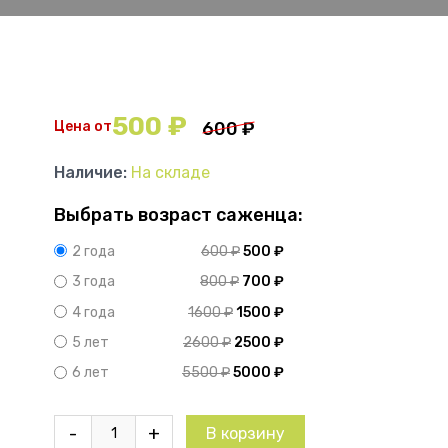
500
₽
Цена от
600
₽
Наличие:
На складе
Выбрать возраст саженца:
600
₽
500
₽
2 года
800
₽
700
₽
3 года
1600
₽
1500
₽
4 года
2600
₽
2500
₽
5 лет
5500
₽
5000
₽
6 лет
Количество
-
+
В корзину
товара