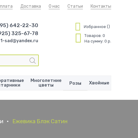
плата
Доставка
О нас
Статьи
Контакты
495) 642-22-30
Избранное
925) 325-67-78
Товаров:
0
1-sad@yandex.ru
На сумму:
0 р.
оративные
Многолетние
Хвойные
Розы
старники
цветы
ки
•
Ежевика Блэк Сатин