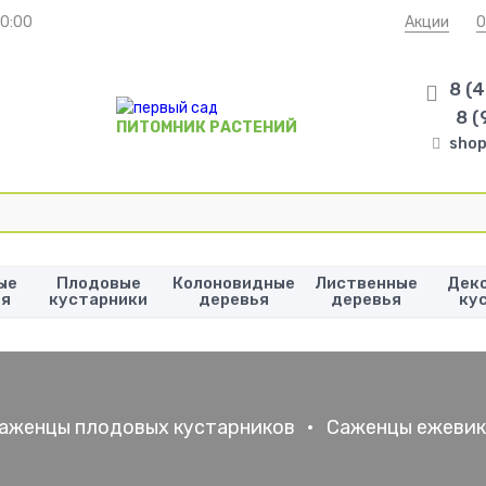
20:00
Акции
О
8 (
8 (
ПИТОМНИК РАСТЕНИЙ
shop
ые
Плодовые
Колоновидные
Лиственные
Дек
ья
кустарники
деревья
деревья
ку
аженцы плодовых кустарников
•
Саженцы ежеви