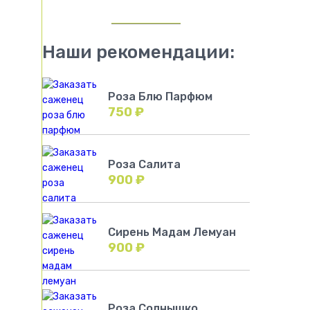
Наши рекомендации:
Роза Блю Парфюм
750
₽
Роза Салита
900
₽
Сирень Мадам Лемуан
900
₽
Роза Солнышко