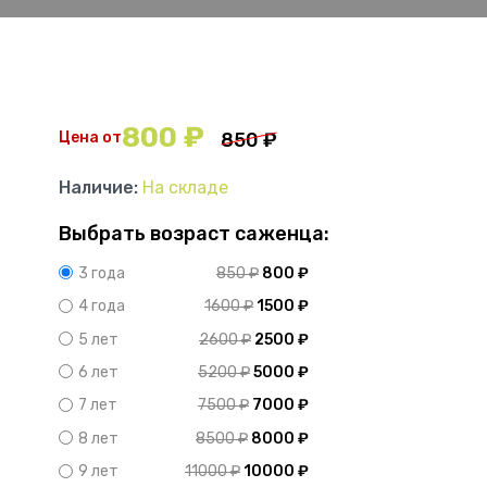
800
₽
Цена от
850
₽
Наличие:
На складе
Выбрать возраст саженца:
850
₽
800
₽
3 года
1600
₽
1500
₽
4 года
2600
₽
2500
₽
5 лет
5200
₽
5000
₽
6 лет
7500
₽
7000
₽
7 лет
8500
₽
8000
₽
8 лет
11000
₽
10000
₽
9 лет