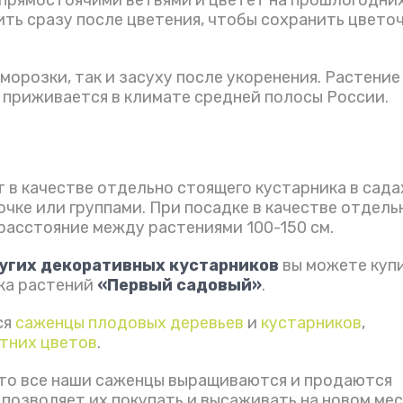
ить сразу после цветения, чтобы сохранить цвето
орозки, так и засуху после укоренения. Растение
приживается в климате средней полосы России.
в качестве отдельно стоящего кустарника в сада
чке или группами. При посадке в качестве отдель
расстояние между растениями 100-150 см.
угих декоративных кустарников
вы можете куп
ка растений
«Первый садовый»
.
ся
саженцы плодовых деревьев
и
кустарников
,
тних цветов
.
что все наши саженцы выращиваются и продаются
о позволяет их покупать и высаживать на новом мес