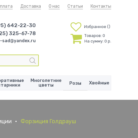
плата
Доставка
О нас
Статьи
Контакты
95) 642-22-30
Избранное
25) 325-67-78
Товаров:
0
-sad@yandex.ru
На сумму:
0 р.
оративные
Многолетние
Хвойные
Розы
старники
цветы
иции
•
Форзиция Голдрауш