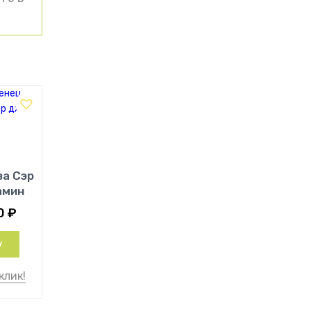
за Сэр
амин
0
₽
у
клик!