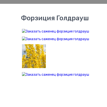
Форзиция Голдрауш