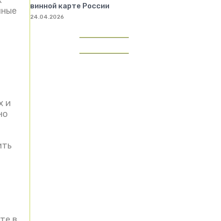
винной карте России
чные
24.04.2026
х и
но
ить
те в