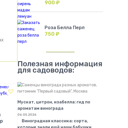
900
₽
Роза Белла Перл
750
₽
ах
Полезная информация
для садоводов:
Мускат, цитрон, изабелла: гид по
ароматам винограда
я
06.05.2026
р
Виноградная классика: сорта,
которые знали ещё наши бабушки