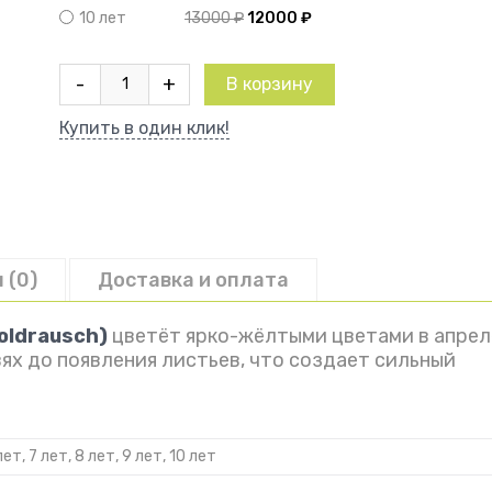
13000
₽
12000
₽
10 лет
Количество
-
+
В корзину
товара
Форзиция
Купить в один клик!
Голдрауш
 (0)
Доставка и оплата
oldrausch)
цветёт ярко-жёлтыми цветами в апрел
вях до появления листьев, что создает сильный
лет, 7 лет, 8 лет, 9 лет, 10 лет