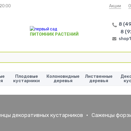
 20:00
Акции
О
8 (4
8 (9
ПИТОМНИК РАСТЕНИЙ
shop1
ые
Плодовые
Колоновидные
Лиственные
Дек
ья
кустарники
деревья
деревья
ку
нцы декоративных кустарников
•
Саженцы форз