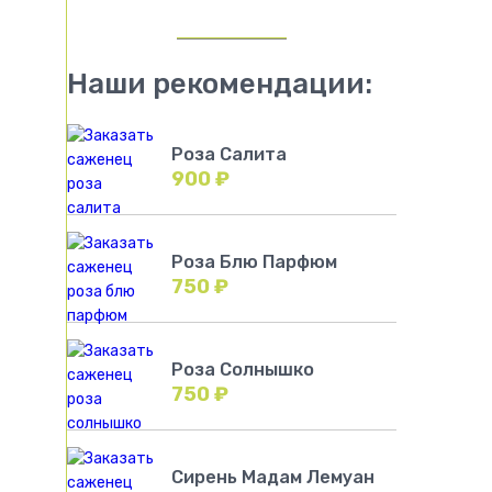
Наши рекомендации:
Роза Салита
900
₽
Роза Блю Парфюм
750
₽
Роза Солнышко
750
₽
Сирень Мадам Лемуан