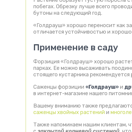
побегах. Обрезку лучше всего провод
бутоны на следующий год.
«Голдрауш» хорошо переносит как зам
отличается устойчивостью и хорошо 
Применение в саду
Форзиция «Голдрауш» хорошо растет 
парках. Ее можно высаживать поодино
стоящего кустарника рекомендуется 
Саженцы форзиции
«Голдрауш»
и
др
в интернет-магазине нашего питомни
Вашему вниманию также предлагают
саженцы хвойных растений
и
многоле
Также напоминаем нашим клиентам, 
с
закрытой корневой системой
, чт