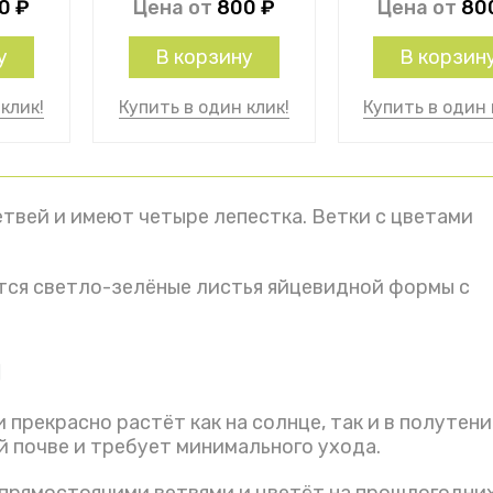
00
₽
Цена от
800
₽
Цена от
80
у
В корзину
В корзин
клик!
Купить в один клик!
Купить в один 
твей и имеют четыре лепестка. Ветки с цветами
тся светло-зелёные листья яйцевидной формы с
я
 прекрасно растёт как на солнце, так и в полутени
й почве и требует минимального ухода.
 прямостоячими ветвями и цветёт на прошлогодни