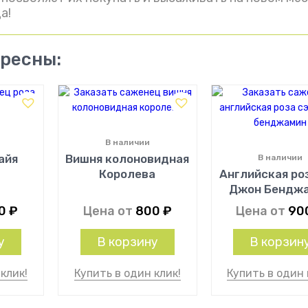
а!
ересны:
В наличии
айя
Вишня колоновидная
В наличии
Королева
Английская ро
Джон Бендж
50
₽
Цена от
800
₽
Цена от
90
у
В корзину
В корзин
клик!
Купить в один клик!
Купить в один 