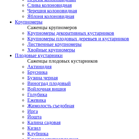
Слива колоновидная
Черешня колоновидная
Яблоня колоновидная
Крупномеры
Саженцы крупномеров
Крупномеры декоративных кустарников
Крупномеры плодовых деревьев и кустарников
Лиственные крупномеры
Хвойные крупномеры
Плодовые кустарники
Саженцы плодовых кустарников
Актинидия
Брусника
Бузина черная
Виноград плодовый
Войлочная вишня
Голубика
Ежевика
Жимолость съедобная
Ирга
Йошта
Калина садовая
Кизил
Клубника