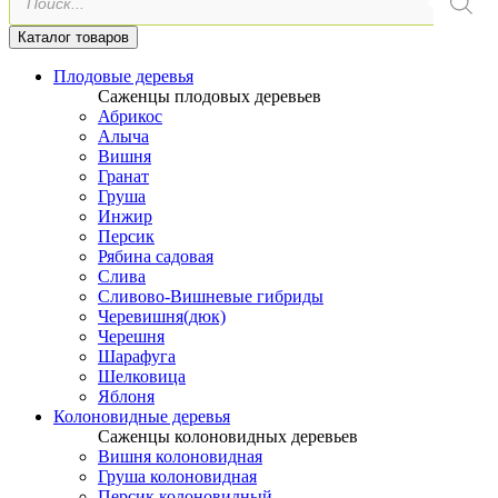
товаров
Каталог товаров
Плодовые деревья
Саженцы плодовых деревьев
Абрикос
Алыча
Вишня
Гранат
Груша
Инжир
Персик
Рябина садовая
Слива
Сливово-Вишневые гибриды
Черевишня(дюк)
Черешня
Шарафуга
Шелковица
Яблоня
Колоновидные деревья
Саженцы колоновидных деревьев
Вишня колоновидная
Груша колоновидная
Персик колоновидный