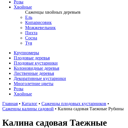
Розы
Хвойные
Саженцы хвойных деревьев
Ель
Кипарисовик
Можжевельник
Пихта
Сосна
Туя
Крупномеры
Плодовые деревья
Плодовые кустарники
Колоновидные деревья
Лиственные деревья
Декоративные кустарники
Многолетние цветы
Розы
Хвойные
Главная
•
Каталог
•
Саженцы плодовых кустарников
•
Саженцы калины садовой
•
Калина садовая Таежные Рубины
Калина садовая Таежные