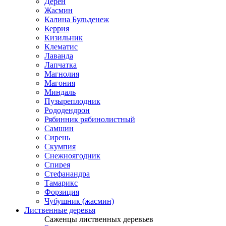
Дерен
Жасмин
Калина Бульденеж
Керрия
Кизильник
Клематис
Лаванда
Лапчатка
Магнолия
Магония
Миндаль
Пузыреплодник
Рододендрон
Рябинник рябинолистный
Самшин
Сирень
Скумпия
Снежноягодник
Спирея
Стефанандра
Тамарикс
Форзиция
Чубушник (жасмин)
Лиственные деревья
Саженцы лиственных деревьев