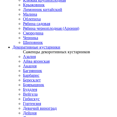
Клюква крупноплодная
Крыжовник
Лимонник китайский
Малина
Облепиха
Рябина садовая
Рябина черноплодная (Арония)
Смородина
Черника
Шиповник
Декоративные кустарники
Саженцы декоротивных кустарников
Азалия
Айва японская
Акация
Багрянник
Барбарис
Бересклет
Боярышник
Буддлея
Вейгела
Гибискус
Гортензия
Девичий виноград
Дейция