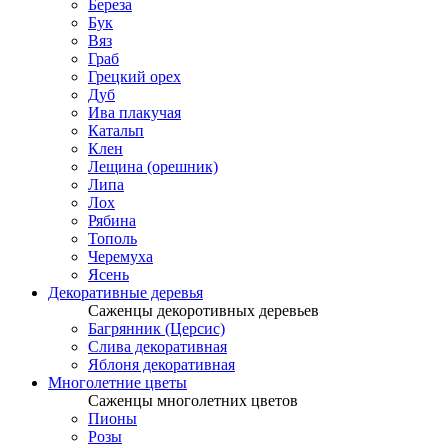
Береза
Бук
Вяз
Граб
Грецкий орех
Дуб
Ива плакучая
Катальп
Клен
Лещина (орешник)
Липа
Лох
Рябина
Тополь
Черемуха
Ясень
Декоративные деревья
Саженцы декоротивных деревьев
Багрянник (Церсис)
Слива декоративная
Яблоня декоративная
Многолетние цветы
Саженцы многолетних цветов
Пионы
Розы