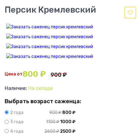
Персик Кремлевский
800
₽
Цена от
900
₽
Наличие:
На складе
Выбрать возраст саженца:
900
₽
800
₽
2 года
1100
₽
1000
₽
3 года
2600
₽
2500
₽
4 года