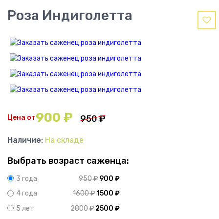
Роза Индиголетта
900
₽
Цена от
950
₽
Наличие:
На складе
Выбрать возраст саженца:
950
₽
900
₽
3 года
1600
₽
1500
₽
4 года
2800
₽
2500
₽
5 лет