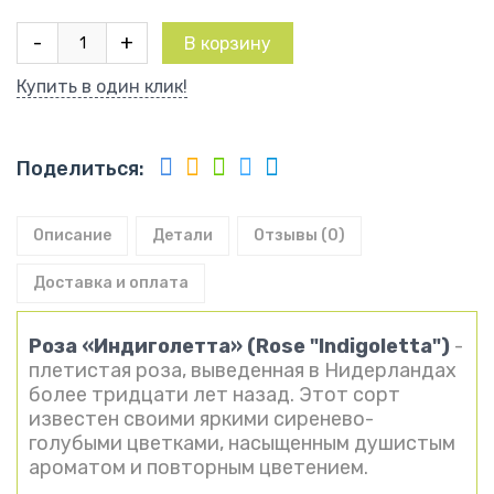
Количество
-
+
В корзину
товара
Роза
Купить в один клик!
Индиголетта
Поделиться:
Описание
Детали
Отзывы (0)
Доставка и оплата
Роза «Индиголетта» (Rose "Indigoletta")
-
плетистая роза, выведенная в Нидерландах
более тридцати лет назад. Этот сорт
известен своими яркими сиренево-
голубыми цветками, насыщенным душистым
ароматом и повторным цветением.