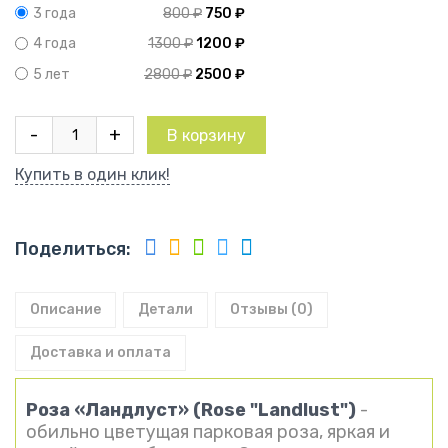
800
₽
750
₽
3 года
1300
₽
1200
₽
4 года
2800
₽
2500
₽
5 лет
Количество
-
+
В корзину
товара
Роза
Купить в один клик!
Ландлуст
Поделиться:
Описание
Детали
Отзывы (0)
Доставка и оплата
Роза «Ландлуст» (Rose "Landlust")
-
обильно цветущая парковая роза, яркая и