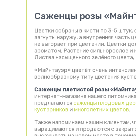
Саженцы розы «Майнт
Цветки собраны в кисти по 3-5 штук,
загнуты наружу, а внутренняя часть ц
не выгорает при цветении. Цветки д
ароматом. Растение сильнорослое и к
Листва насыщенного зелёного цвета, 
«Майнтауэр» цветёт очень интенсивн
волнообразному типу цветения куст 
Саженцы плетистой розы «Майнта
интернет-магазине нашего питомник
предлагаются
саженцы плодовых дер
кустарников
и
многолетних цветов
.
Также напоминаем нашим клиентам, ч
выращиваются и продаются с закрыто
высаживать на новом месте в течение