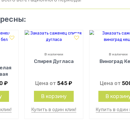
ересны:
В наличии
В наличии
Спирея Дугласа
Виноград К
елая
вая
00
₽
Цена от
545
₽
Цена от
50
у
В корзину
В корзин
клик!
Купить в один клик!
Купить в один 