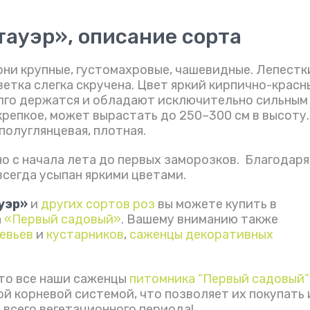
ауэр», описание сорта
 они крупные, густомахровые, чашевидные. Лепестк
ветка слегка скручена. Цвет яркий кирпично-красн
олго держатся и обладают исключительно сильным
репкое, может вырастать до 250–300 см в высоту.
полуглянцевая, плотная.
о с начала лета до первых заморозков. Благодаря
всегда усыпан яркими цветами.
уэр»
и
других сортов роз
вы можете купить в
а
«Первый садовый»
. Вашему вниманию также
евьев
и
кустарников
,
саженцы декоративных
то все наши саженцы
питомника “Первый садовый”
й корневой системой, что позволяет их покупать 
 всего вегетационного периода!