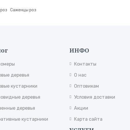
 роз
Саженцы роз
лог
ИНФО
номеры
Контакты
овые деревья
О нас
овые кустарники
Оптовикам
новидные деревья
Условия доставки
венные деревья
Акции
ративные кустарники
Карта сайта