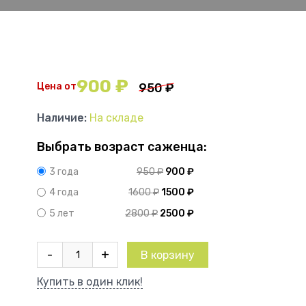
900
₽
Цена от
950
₽
Наличие:
На складе
Выбрать возраст саженца:
950
₽
900
₽
3 года
1600
₽
1500
₽
4 года
2800
₽
2500
₽
5 лет
Количество
-
+
В корзину
товара
Роза
Купить в один клик!
Майнтауэр