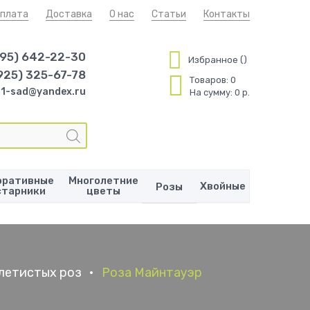
плата
Доставка
О нас
Статьи
Контакты
495) 642-22-30
Избранное
925) 325-67-78
Товаров:
0
1-sad@yandex.ru
На сумму:
0 р.
оративные
Многолетние
Хвойные
Розы
старники
цветы
летистых роз
•
Роза Майнтауэр