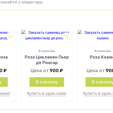
очняйте у оператора.
В наличии
В наличии
роза
Роза Цикламен Пьер
Роза Кази
де Ронсар
00
₽
Цена от
900
₽
Цена от
90
у
В корзину
В корзин
клик!
Купить в один клик!
Купить в один 