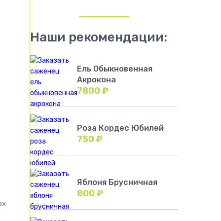
Наши рекомендации:
Ель Обыкновенная
Акрокона
7800
₽
Роза Кордес Юбилей
750
₽
Яблоня Брусничная
800
₽
ах