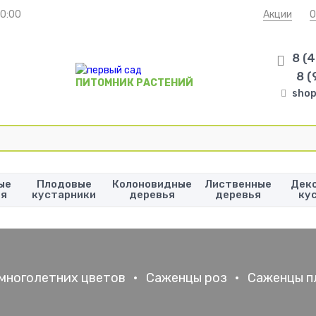
20:00
Акции
О
8 (
8 (
ПИТОМНИК РАСТЕНИЙ
shop
ые
Плодовые
Колоновидные
Лиственные
Дек
ья
кустарники
деревья
деревья
ку
многолетних цветов
•
Саженцы роз
•
Саженцы п