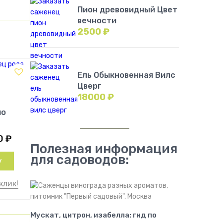
Пион древовидный Цвет
вечности
2500
₽
Ель Обыкновенная Вилс
Цверг
18000
₽
но
0
₽
Полезная информация
для садоводов:
у
клик!
Мускат, цитрон, изабелла: гид по