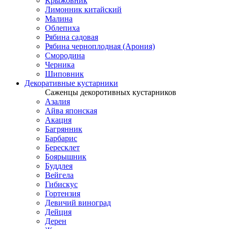
Крыжовник
Лимонник китайский
Малина
Облепиха
Рябина садовая
Рябина черноплодная (Арония)
Смородина
Черника
Шиповник
Декоративные кустарники
Саженцы декоротивных кустарников
Азалия
Айва японская
Акация
Багрянник
Барбарис
Бересклет
Боярышник
Буддлея
Вейгела
Гибискус
Гортензия
Девичий виноград
Дейция
Дерен