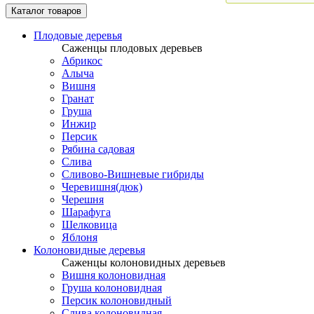
Каталог товаров
Плодовые деревья
Саженцы плодовых деревьев
Абрикос
Алыча
Вишня
Гранат
Груша
Инжир
Персик
Рябина садовая
Слива
Сливово-Вишневые гибриды
Черевишня(дюк)
Черешня
Шарафуга
Шелковица
Яблоня
Колоновидные деревья
Саженцы колоновидных деревьев
Вишня колоновидная
Груша колоновидная
Персик колоновидный
Слива колоновидная