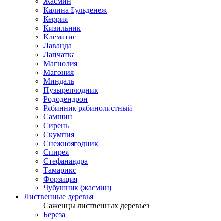
Жасмин
Калина Бульденеж
Керрия
Кизильник
Клематис
Лаванда
Лапчатка
Магнолия
Магония
Миндаль
Пузыреплодник
Рододендрон
Рябинник рябинолистный
Самшин
Сирень
Скумпия
Снежноягодник
Спирея
Стефанандра
Тамарикс
Форзиция
Чубушник (жасмин)
Лиственные деревья
Саженцы лиственных деревьев
Береза