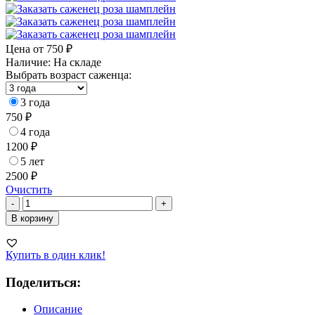
Цена от
750
₽
Наличие:
На складе
Выбрать возраст саженца:
3 года
750
₽
4 года
1200
₽
5 лет
2500
₽
Очистить
Количество
-
+
товара
В корзину
Роза
Шамплейн
Купить в один клик!
Поделиться:
Описание