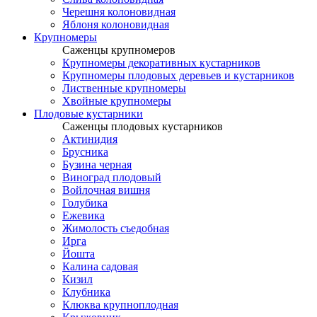
Черешня колоновидная
Яблоня колоновидная
Крупномеры
Саженцы крупномеров
Крупномеры декоративных кустарников
Крупномеры плодовых деревьев и кустарников
Лиственные крупномеры
Хвойные крупномеры
Плодовые кустарники
Саженцы плодовых кустарников
Актинидия
Брусника
Бузина черная
Виноград плодовый
Войлочная вишня
Голубика
Ежевика
Жимолость съедобная
Ирга
Йошта
Калина садовая
Кизил
Клубника
Клюква крупноплодная