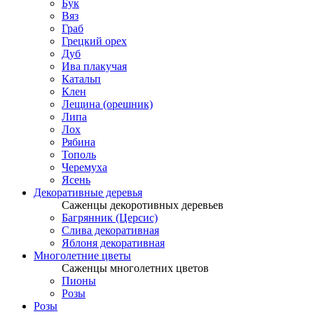
Бук
Вяз
Граб
Грецкий орех
Дуб
Ива плакучая
Катальп
Клен
Лещина (орешник)
Липа
Лох
Рябина
Тополь
Черемуха
Ясень
Декоративные деревья
Саженцы декоротивных деревьев
Багрянник (Церсис)
Слива декоративная
Яблоня декоративная
Многолетние цветы
Саженцы многолетних цветов
Пионы
Розы
Розы