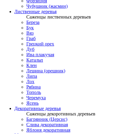
Форзиция
Чубушник (жасмин)
Лиственные деревья
Саженцы лиственных деревьев
Береза
Бук
Вяз
Граб
Грецкий орех
Дуб
Ива плакучая
Катальп
Клен
Лещина (орешник)
Липа
Лох
Рябина
Тополь
Черемуха
Ясень
Декоративные деревья
Саженцы декоротивных деревьев
Багрянник (Церсис)
Слива декоративная
Яблоня декоративная