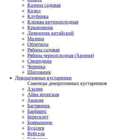
Калина садовая
Кизил
Клубника
Клюква крупноплодная
Крыжовник
Лимонник китайский
Малина
Облепиха
Рябина садовая
Рябина черноплодная (Арония)
Смородина
Черника
Шиповник
Декоративные кустарники
Саженцы декоротивных кустарников
Азалия
Айва японская
Акация
Багрянник
Барбарис
Бересклет
Боярышник
Буддлея
Вейгела