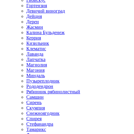
Гибискус
Гортензия
Девичий виноград
Дейция
Дерен
Жасмин
Калина Бульденеж
Керрия
Кизильник
Клематис
Лаванда
Лапчатка
Магнолия
Магония
Миндаль
Пузыреплодник
Рододендрон
Рябинник рябинолистный
Самшин
Сирень
Скумпия
Снежноягодник
Спирея
Стефанандра
Тамарикс