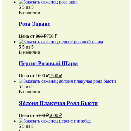
5
5 из 5
В наличии
Роза Эдванс
Цена от
800
₽
750
₽
5
5 из 5
В наличии
Церсис Розовый Шарм
Цена от
1600
₽
1500
₽
5
5 из 5
В наличии
Яблоня Плакучая Роял Бьюти
Цена от
5100
₽
5000
₽
5
5 из 5