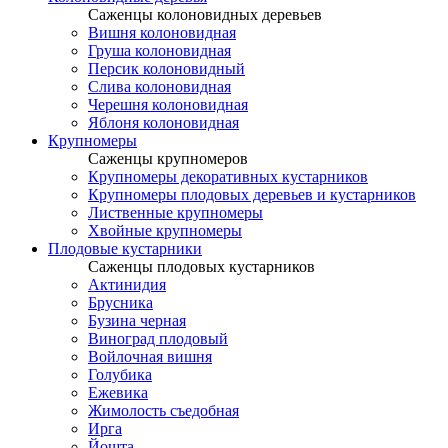
Саженцы колоновидных деревьев
Вишня колоновидная
Груша колоновидная
Персик колоновидный
Слива колоновидная
Черешня колоновидная
Яблоня колоновидная
Крупномеры
Саженцы крупномеров
Крупномеры декоративных кустарников
Крупномеры плодовых деревьев и кустарников
Лиственные крупномеры
Хвойные крупномеры
Плодовые кустарники
Саженцы плодовых кустарников
Актинидия
Брусника
Бузина черная
Виноград плодовый
Войлочная вишня
Голубика
Ежевика
Жимолость съедобная
Ирга
Йошта