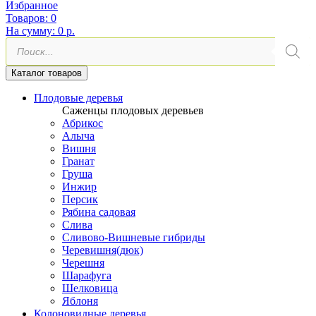
Избранное
Товаров:
0
На сумму:
0 р.
Поиск
товаров
Каталог товаров
Плодовые деревья
Саженцы плодовых деревьев
Абрикос
Алыча
Вишня
Гранат
Груша
Инжир
Персик
Рябина садовая
Слива
Сливово-Вишневые гибриды
Черевишня(дюк)
Черешня
Шарафуга
Шелковица
Яблоня
Колоновидные деревья