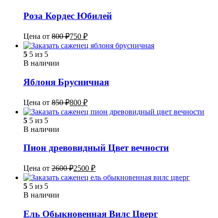
Роза Кордес Юбилей
Цена от
800
₽
750
₽
5
5 из 5
В наличии
Яблоня Брусничная
Цена от
850
₽
800
₽
5
5 из 5
В наличии
Пион древовидный Цвет вечности
Цена от
2600
₽
2500
₽
5
5 из 5
В наличии
Ель Обыкновенная Вилс Цверг