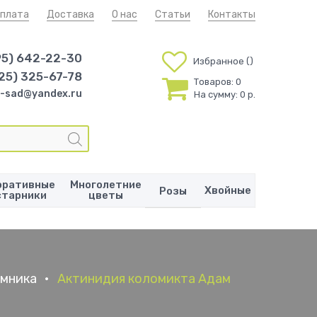
плата
Доставка
О нас
Статьи
Контакты
95) 642-22-30
Избранное
25) 325-67-78
Товаров:
0
-sad@yandex.ru
На сумму:
0 р.
оративные
Многолетние
Хвойные
Розы
старники
цветы
омника
•
Актинидия коломикта Адам