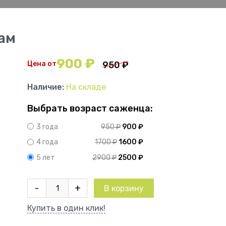
ам
900
₽
Цена от
950
₽
Наличие:
На складе
Выбрать возраст саженца:
950
₽
900
₽
3 года
1700
₽
1600
₽
4 года
2900
₽
2500
₽
5 лет
Количество
-
+
В корзину
товара
Актинидия
Купить в один клик!
коломикта