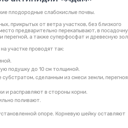
кие плодородные слабокислые почвы.
ых, прикрытых от ветра участков, без близкого
 место предварительно перекапывают, в посадочн
и перегной, а также суперфосфат и древесную зол
на участке проводят так:
иной.
ую подушку до 10 см толщиной.
 субстратом, сделанным из смеси земли, перегноя
и и расправляют в стороны корни.
ильно поливают.
установленной опоре. Корневую шейку оставляют