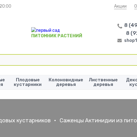
 20:00
Акции
О
8 (4
8 (9
ПИТОМНИК РАСТЕНИЙ
shop1
ые
Плодовые
Колоновидные
Лиственные
Дек
ья
кустарники
деревья
деревья
ку
довых кустарников
•
Саженцы Актинидии из пит