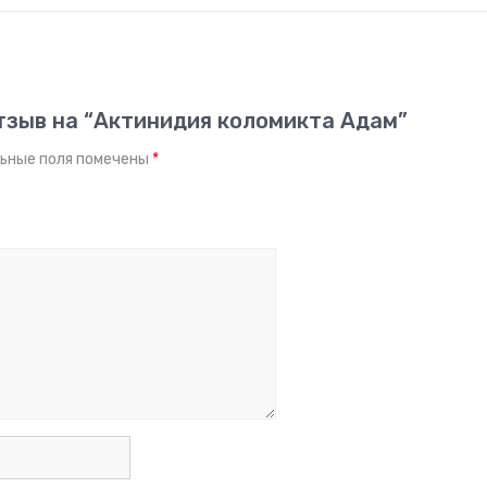
тзыв на “Актинидия коломикта Адам”
ьные поля помечены
*