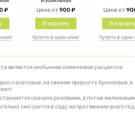
ная
Изобильная
00
₽
Цена от
900
₽
Цена от
90
у
В корзину
В корзин
клик!
Купить в один клик!
Купить в один 
та является необычная изменчивая расцветка
ярко-салатовые, на свежем приросте бронзовые, в
леют.
 становятся сначала розовыми, а потом малиновым
тельно смотрится в саду на протяжении всего год