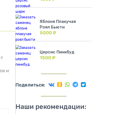
Яблоня Плакучая
Роял Бьюти
5000
₽
Церсис Пинкбуд
1500
₽
ет
ок и
Поделиться:
Наши рекомендации: