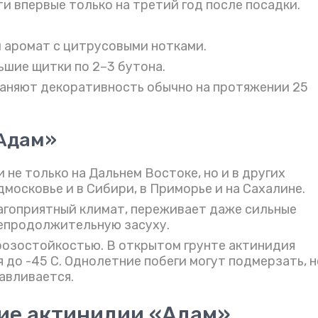
и впервые только на третий год после посадки.
 аромат с цитрусовыми нотками.
ьшие щитки по 2–3 бутона.
храняют декоративность обычно на протяжении 25
«Адам»
не только на Дальнем Востоке, но и в других
дмосковье и в Сибири, в Приморье и на Сахалине.
агоприятный климат, переживает даже сильные
непродолжительную засуху.
розостойкостью. В открытом грунте актинидия
до -45 С. Однолетние побеги могут подмерзать, н
авливается.
ие актинидии «Адам»