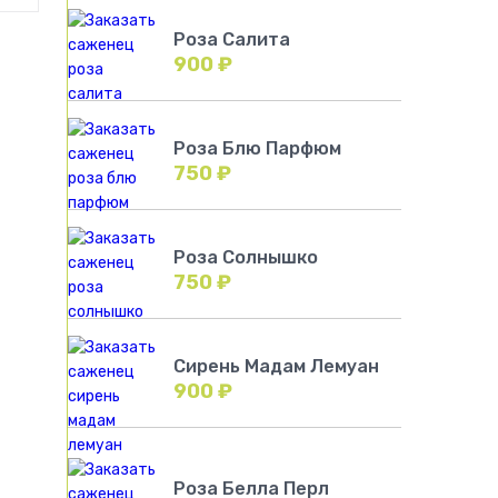
Роза Салита
900
₽
Роза Блю Парфюм
750
₽
Роза Солнышко
750
₽
Сирень Мадам Лемуан
900
₽
Роза Белла Перл