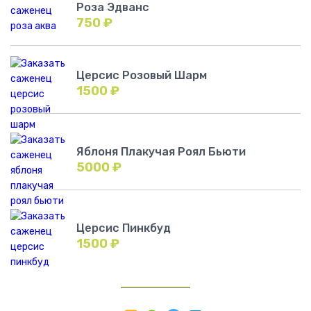
Роза Эдванс
750
₽
Церсис Розовый Шарм
1500
₽
Яблоня Плакучая Роял Бьюти
5000
₽
Церсис Пинкбуд
1500
₽