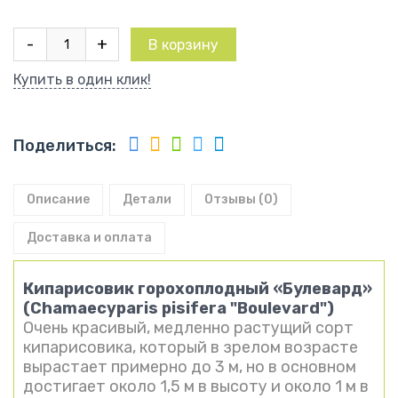
Количество
-
+
В корзину
товара
Кипарисовик
Купить в один клик!
горохоплодный
Булевард
Поделиться:
Описание
Детали
Отзывы (0)
Доставка и оплата
Кипарисовик горохоплодный «Булевард»
(Chamaecyparis pisifera "Boulevard")
Очень красивый, медленно растущий сорт
кипарисовика, который в зрелом возрасте
вырастает примерно до 3 м, но в основном
достигает около 1,5 м в высоту и около 1 м в