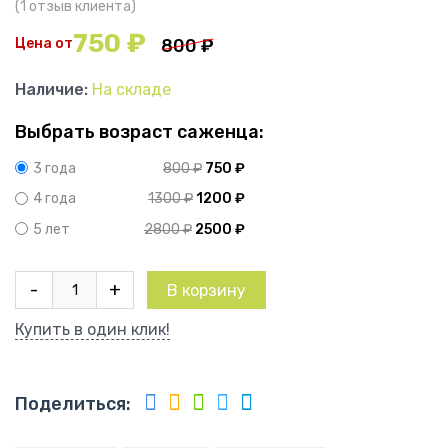
(
1
отзыв клиента)
750
₽
Цена от
800
₽
Наличие:
На складе
Выбрать возраст саженца:
800
₽
750
₽
3 года
1300
₽
1200
₽
4 года
2800
₽
2500
₽
5 лет
Количество
-
+
В корзину
товара
Кустовая
Купить в один клик!
роза
Софи
Лорен
Поделиться: