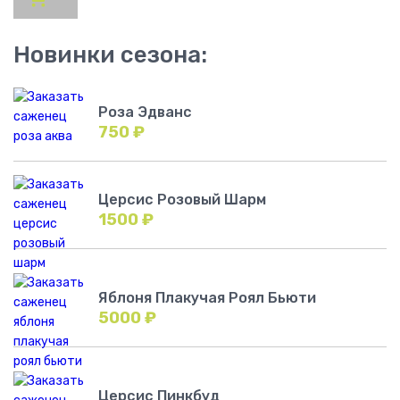
Новинки сезона:
Роза Эдванс
750
₽
Церсис Розовый Шарм
1500
₽
Яблоня Плакучая Роял Бьюти
5000
₽
Церсис Пинкбуд