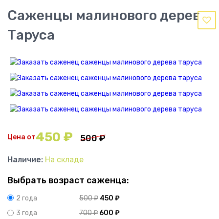
Саженцы малинового дерева
Таруса
450
₽
Цена от
500
₽
Наличие:
На складе
Выбрать возраст саженца:
500
₽
450
₽
2 года
700
₽
600
₽
3 года