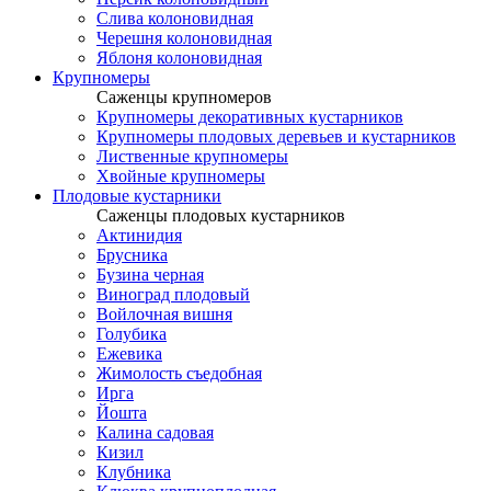
Слива колоновидная
Черешня колоновидная
Яблоня колоновидная
Крупномеры
Саженцы крупномеров
Крупномеры декоративных кустарников
Крупномеры плодовых деревьев и кустарников
Лиственные крупномеры
Хвойные крупномеры
Плодовые кустарники
Саженцы плодовых кустарников
Актинидия
Брусника
Бузина черная
Виноград плодовый
Войлочная вишня
Голубика
Ежевика
Жимолость съедобная
Ирга
Йошта
Калина садовая
Кизил
Клубника