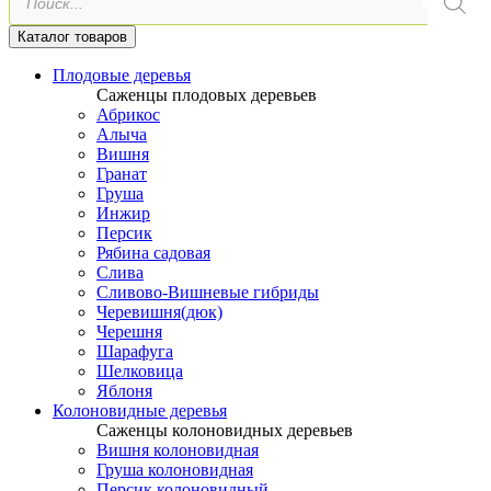
товаров
Каталог товаров
Плодовые деревья
Саженцы плодовых деревьев
Абрикос
Алыча
Вишня
Гранат
Груша
Инжир
Персик
Рябина садовая
Слива
Сливово-Вишневые гибриды
Черевишня(дюк)
Черешня
Шарафуга
Шелковица
Яблоня
Колоновидные деревья
Саженцы колоновидных деревьев
Вишня колоновидная
Груша колоновидная
Персик колоновидный