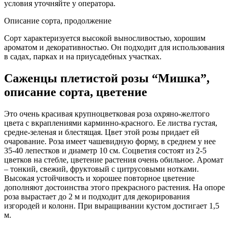
условия уточняйте у оператора.
Описание сорта, продолжение
Сорт характеризуется высокой выносливостью, хорошим
ароматом и декоративностью. Он подходит для использования
в садах, парках и на приусадебных участках.
Саженцы плетистой розы “Мишка”,
описание сорта, цветение
Это очень красивая крупноцветковая роза охряно-желтого
цвета с вкраплениями карминно-красного. Ее листва густая,
средне-зеленая и блестящая. Цвет этой розы придает ей
очарование. Роза имеет чашевидную форму, в среднем у нее
35-40 лепестков и диаметр 10 см. Соцветия состоят из 2-5
цветков на стебле, цветение растения очень обильное. Аромат
– тонкий, свежий, фруктовый с цитрусовыми нотками.
Высокая устойчивость и хорошее повторное цветение
дополняют достоинства этого прекрасного растения. На опоре
роза вырастает до 2 м и подходит для декорирования
изгородей и колонн. При выращивании кустом достигает 1,5
м.