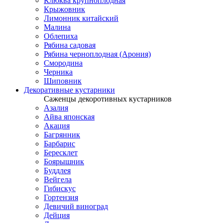
Клюква крупноплодная
Крыжовник
Лимонник китайский
Малина
Облепиха
Рябина садовая
Рябина черноплодная (Арония)
Смородина
Черника
Шиповник
Декоративные кустарники
Саженцы декоротивных кустарников
Азалия
Айва японская
Акация
Багрянник
Барбарис
Бересклет
Боярышник
Буддлея
Вейгела
Гибискус
Гортензия
Девичий виноград
Дейция