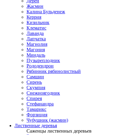
Дерен
Жасмин
Калина Бульденеж
Керрия
Кизильник
Клематис
Лаванда
Лапчатка
Магнолия
Магония
Миндаль
Пузыреплодник
Рододендрон
Рябинник рябинолистный
Самшин
Сирень
Скумпия
Снежноягодник
Спирея
Стефанандра
Тамарикс
Форзиция
Чубушник (жасмин)
Лиственные деревья
Саженцы лиственных деревьев