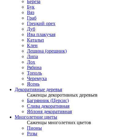
Береза
Бук
Вяз
Граб
Грецкий орех
Дуб
Ива плакучая
Катальп
Клен
Лещина (орешник)
Липа
Лох
Рябина
Тополь
Черемуха
Ясень
Декоративные деревья
Саженцы декоротивных деревьев
Багрянник (Церсис)
Слива декоративная
Яблоня декоративная
Многолетние цветы
Саженцы многолетних цветов
Пионы
Розы