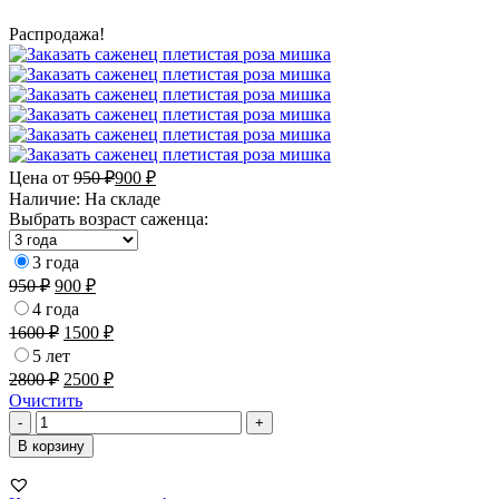
Распродажа!
Цена от
950
₽
900
₽
Наличие:
На складе
Выбрать возраст саженца:
3 года
950
₽
900
₽
4 года
1600
₽
1500
₽
5 лет
2800
₽
2500
₽
Очистить
Количество
-
+
товара
В корзину
Плетистая
роза