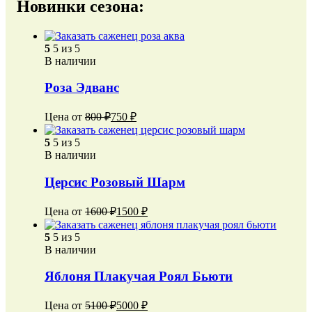
Новинки сезона:
5
5 из 5
В наличии
Роза Эдванс
Цена от
800
₽
750
₽
5
5 из 5
В наличии
Церсис Розовый Шарм
Цена от
1600
₽
1500
₽
5
5 из 5
В наличии
Яблоня Плакучая Роял Бьюти
Цена от
5100
₽
5000
₽