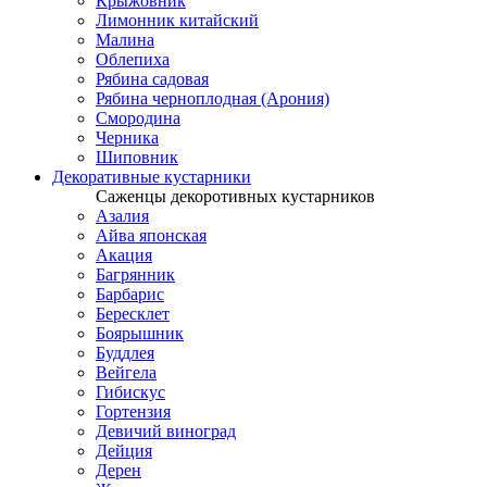
Крыжовник
Лимонник китайский
Малина
Облепиха
Рябина садовая
Рябина черноплодная (Арония)
Смородина
Черника
Шиповник
Декоративные кустарники
Саженцы декоротивных кустарников
Азалия
Айва японская
Акация
Багрянник
Барбарис
Бересклет
Боярышник
Буддлея
Вейгела
Гибискус
Гортензия
Девичий виноград
Дейция
Дерен