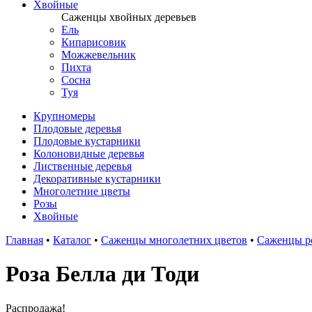
Хвойные
Саженцы хвойных деревьев
Ель
Кипарисовик
Можжевельник
Пихта
Сосна
Туя
Крупномеры
Плодовые деревья
Плодовые кустарники
Колоновидные деревья
Лиственные деревья
Декоративные кустарники
Многолетние цветы
Розы
Хвойные
Главная
•
Каталог
•
Саженцы многолетних цветов
•
Саженцы р
Роза Белла ди Тоди
Распродажа!