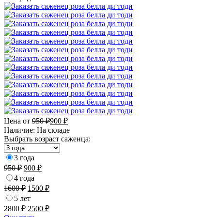
Цена от
950
₽
900
₽
Наличие:
На складе
Выбрать возраст саженца:
3 года
950
₽
900
₽
4 года
1600
₽
1500
₽
5 лет
2800
₽
2500
₽