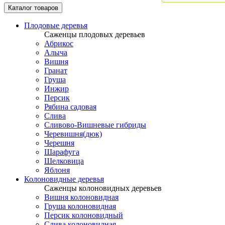
Каталог товаров
Плодовые деревья
Саженцы плодовых деревьев
Абрикос
Алыча
Вишня
Гранат
Груша
Инжир
Персик
Рябина садовая
Слива
Сливово-Вишневые гибриды
Черевишня(дюк)
Черешня
Шарафуга
Шелковица
Яблоня
Колоновидные деревья
Саженцы колоновидных деревьев
Вишня колоновидная
Груша колоновидная
Персик колоновидный
Слива колоновидная