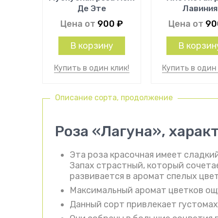
Де Эте
Лавиния
Цена от
900
₽
Цена от
9
В корзину
В корзин
Купить в один клик!
Купить в один 
Описание сорта, продолжение
Роза «Лагуна», харак
Эта роза красочная имеет сладки
Запах страстный, который сочетае
развивается в аромат спелых цве
Максимальный аромат цветков ощ
Данный сорт привлекает густомах