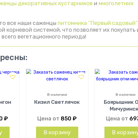
женцы декоративных кустарников
и
многолетних
то все наши саженцы
питомника “Первый садовый”
й корневой системой, что позволяет их покупать 
 всего вегетационного периода!
ересны:
В наличии
В наличии
нгон
Кизил Светлячок
Боярышник 
Мичуринс
50
₽
Цена от
850
₽
Цена от
69
у
В корзину
В корзин