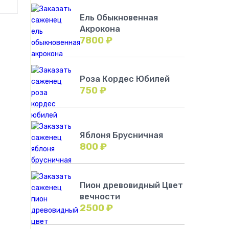
Ель Обыкновенная
Акрокона
7800
₽
Роза Кордес Юбилей
750
₽
Яблоня Брусничная
800
₽
Пион древовидный Цвет
вечности
2500
₽