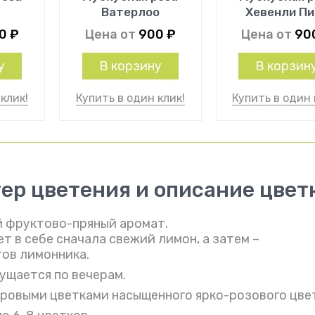
Ватерлоо
Хевенли Пи
00
₽
Цена от
900
₽
Цена от
90
у
В корзину
В корзин
клик!
Купить в один клик!
Купить в один 
тер цветения и описание цвет
й фруктово-пряный аромат.
т в себе сначала свежий лимон, а затем –
тов лимонника.
ущается по вечерам.
ровыми цветками насыщенного ярко-розового цве