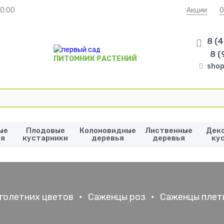
20:00
Акции
О
8 (
8 (
ПИТОМНИК РАСТЕНИЙ
shop
ые
Плодовые
Колоновидные
Лиственные
Дек
ья
кустарники
деревья
деревья
ку
голетних цветов
•
Саженцы роз
•
Саженцы плет