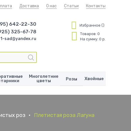
плата
Доставка
О нас
Статьи
Контакты
495) 642-22-30
Избранное
925) 325-67-78
Товаров:
0
1-sad@yandex.ru
На сумму:
0 р.
оративные
Многолетние
Хвойные
Розы
старники
цветы
истых роз
•
Плетистая роза Лагуна