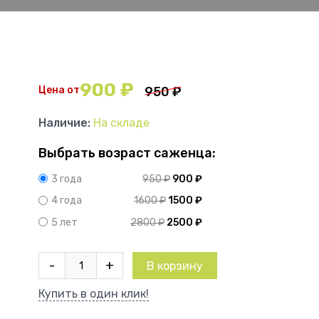
900
₽
Цена от
950
₽
Наличие:
На складе
Выбрать возраст саженца:
950
₽
900
₽
3 года
1600
₽
1500
₽
4 года
2800
₽
2500
₽
5 лет
Количество
-
+
В корзину
товара
Плетистая
Купить в один клик!
роза