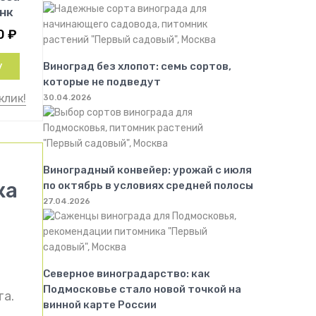
нк
0
₽
у
Виноград без хлопот: семь сортов,
которые не подведут
клик!
30.04.2026
Виноградный конвейер: урожай с июля
ка
по октябрь в условиях средней полосы
27.04.2026
Северное виноградарство: как
Подмосковье стало новой точкой на
та.
винной карте России