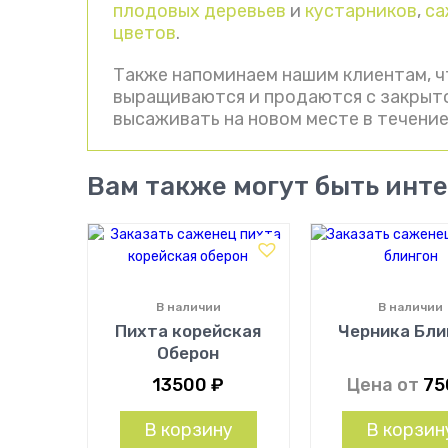
плодовых деревьев
и
кустарников
,
са
цветов
.
Также напоминаем нашим клиентам, ч
выращиваются и продаются с закрыто
высаживать на новом месте в течение
Вам также могут быть инт
В наличии
В наличии
Пихта корейская
Черника Бли
Оберон
13500
₽
Цена от
7
В корзину
В корзин