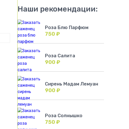
Наши рекомендации:
Роза Блю Парфюм
750
₽
Роза Салита
900
₽
Сирень Мадам Лемуан
900
₽
Роза Солнышко
750
₽