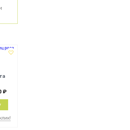
и
та
0
₽
у
клик!