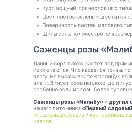
Куст мощный, прямостоячего типа
Цвет листвы зеленый, достаточно
Поверхность листвы матового тип
Шипы есть, количество не чрезме
Саженцы розы «Малиб
Данный сорт плохо растет под прямы
исключаются. Что касается почвы, т
влагу. Не высаживайте «Малибу» вбли
влаги. Зимует роза неплохо, до минус
особенно если морозы более суровые 
Саженцы розы «Малибу»
и
других 
нашего питомника
«Первый садовы
плодовых деревьев
и
кустарников
,
са
цветов
.