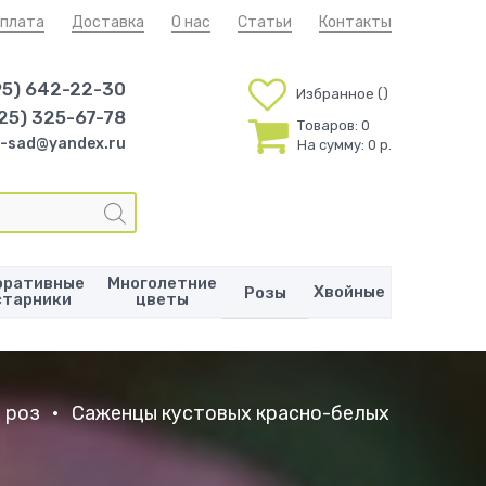
плата
Доставка
О нас
Статьи
Контакты
95) 642-22-30
Избранное
25) 325-67-78
Товаров:
0
-sad@yandex.ru
На сумму:
0 р.
оративные
Многолетние
Хвойные
Розы
старники
цветы
 роз
•
Саженцы кустовых красно-белых