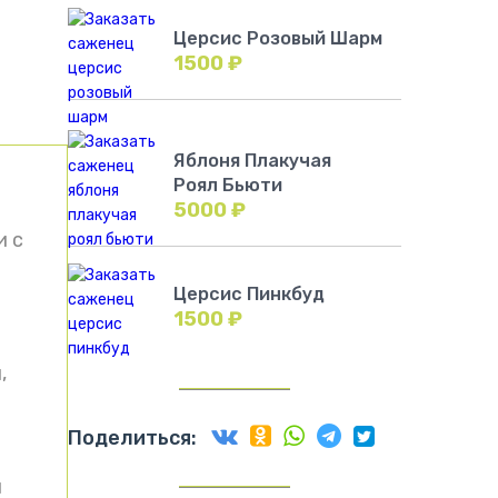
Церсис Розовый Шарм
1500
₽
Яблоня Плакучая
Роял Бьюти
5000
₽
и с
Церсис Пинкбуд
1500
₽
,
Поделиться:
и