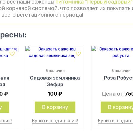
то все наши саженцы
питомника “Первый садовый”
й корневой системой, что позволяет их покупать 
 всего вегетационного периода!
ересны:
В наличии
В наличии
овая
Садовая земляника
Роза Робус
ая
Зефир
00
₽
100
₽
Цена от
75
у
В корзину
В корзин
клик!
Купить в один клик!
Купить в один 