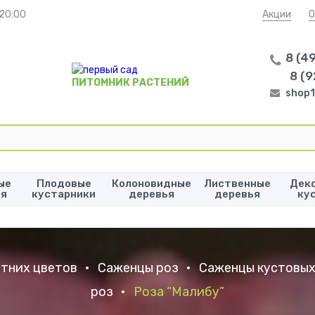
 20:00
Акции
О
8 (4
8 (9
ПИТОМНИК РАСТЕНИЙ
shop1
ые
Плодовые
Колоновидные
Лиственные
Дек
ья
кустарники
деревья
деревья
ку
тних цветов
•
Саженцы роз
•
Саженцы кустовых
роз
•
Роза “Малибу”