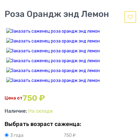
Роза Орандж энд Лемон
750
₽
Цена от
Наличие:
На складе
Выбрать возраст саженца:
750
₽
3 года