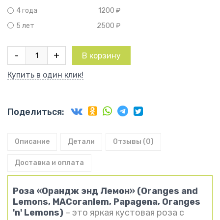
1200
₽
4 года
2500
₽
5 лет
Количество
-
+
В корзину
товара
Роза
Купить в один клик!
Орандж
энд
Лемон
Поделиться:
Описание
Детали
Отзывы (0)
Доставка и оплата
Роза «Орандж энд Лемон» (Oranges and
Lemons, MACoranlem, Papagena, Oranges
'n' Lemons)
– это яркая кустовая роза с