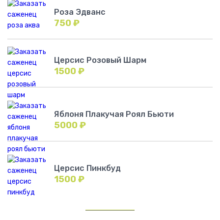
Роза Эдванс
750
₽
Церсис Розовый Шарм
1500
₽
Яблоня Плакучая Роял Бьюти
5000
₽
Церсис Пинкбуд
1500
₽