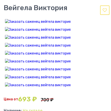
Вейгела Виктория
693
₽
Цена от
700
₽
Наличие:
На складе