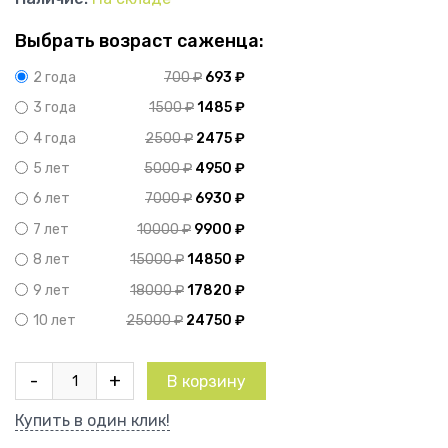
Выбрать возраст саженца:
700
₽
693
₽
2 года
1500
₽
1485
₽
3 года
2500
₽
2475
₽
4 года
5000
₽
4950
₽
5 лет
7000
₽
6930
₽
6 лет
10000
₽
9900
₽
7 лет
15000
₽
14850
₽
8 лет
18000
₽
17820
₽
9 лет
25000
₽
24750
₽
10 лет
Количество
-
+
В корзину
товара
Вейгела
Купить в один клик!
Виктория