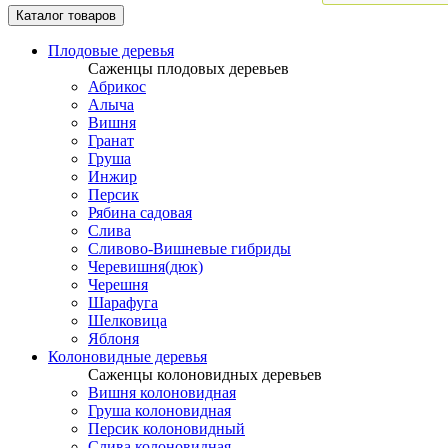
Каталог товаров
Плодовые деревья
Саженцы плодовых деревьев
Абрикос
Алыча
Вишня
Гранат
Груша
Инжир
Персик
Рябина садовая
Слива
Сливово-Вишневые гибриды
Черевишня(дюк)
Черешня
Шарафуга
Шелковица
Яблоня
Колоновидные деревья
Саженцы колоновидных деревьев
Вишня колоновидная
Груша колоновидная
Персик колоновидный
Слива колоновидная