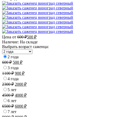
Цена от
600
₽
500
₽
Наличие:
На складе
Выбрать возраст саженца:
2 года
600
₽
500
₽
3 года
1100
₽
900
₽
4 года
2300
₽
2000
₽
5 лет
4500
₽
4000
₽
6 лет
6500
₽
6000
₽
7 лет