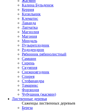
Жасмин
Калина Бульденеж
Керрия
Кизильник
Клематис
Лаванда
Лапчатка
Магнолия
Магония
Миндаль
Пузыреплодник
Рододендрон
Рябинник рябинолистный
Самшин
Сирень
Скумпия
Снежноягодник
Спирея
Стефанандра
Тамарикс
Форзиция
Чубушник (жасмин)
Лиственные деревья
Саженцы лиственных деревьев
Береза