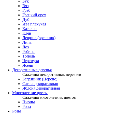
Бук
Вяз
Граб
Грецкий орех
Дуб
Ива плакучая
Катальп
Клен
Лещина (орешник)
Липа
Лох
Рябина
Тополь
Черемуха
Ясень
Декоративные деревья
Саженцы декоротивных деревьев
Багрянник (Церсис)
Слива декоративная
Яблоня декоративная
Многолетние цветы
Саженцы многолетних цветов
Пионы
Розы
Розы