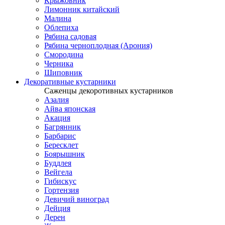
Крыжовник
Лимонник китайский
Малина
Облепиха
Рябина садовая
Рябина черноплодная (Арония)
Смородина
Черника
Шиповник
Декоративные кустарники
Саженцы декоротивных кустарников
Азалия
Айва японская
Акация
Багрянник
Барбарис
Бересклет
Боярышник
Буддлея
Вейгела
Гибискус
Гортензия
Девичий виноград
Дейция
Дерен