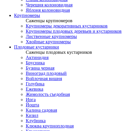
Черешня колоновидная
Яблоня колоновидная
Крупномеры
Саженцы крупномеров
Крупномеры декоративных кустарников
Крупномеры плодовых деревьев и кустарников
Лиственные крупномеры
Хвойные крупномеры
Плодовые кустарники
Саженцы плодовых кустарников
Актинидия
Брусника
Бузина черная
Виноград плодовый
Войлочная вишня
Голубика
Ежевика
Жимолость съедобная
Ирга
Йошта
Калина садовая
Кизил
Клубника
Клюква крупноплодная