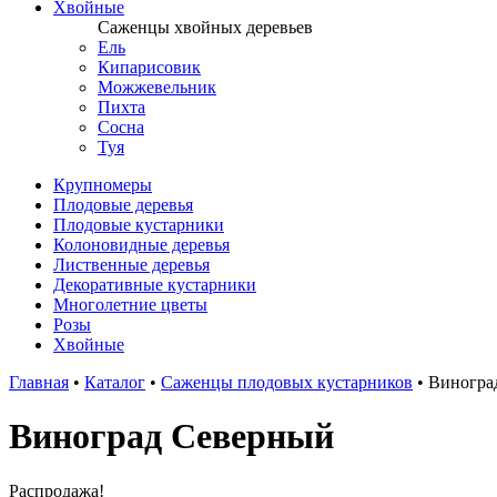
Хвойные
Саженцы хвойных деревьев
Ель
Кипарисовик
Можжевельник
Пихта
Сосна
Туя
Крупномеры
Плодовые деревья
Плодовые кустарники
Колоновидные деревья
Лиственные деревья
Декоративные кустарники
Многолетние цветы
Розы
Хвойные
Главная
•
Каталог
•
Саженцы плодовых кустарников
•
Виногра
Виноград Северный
Распродажа!