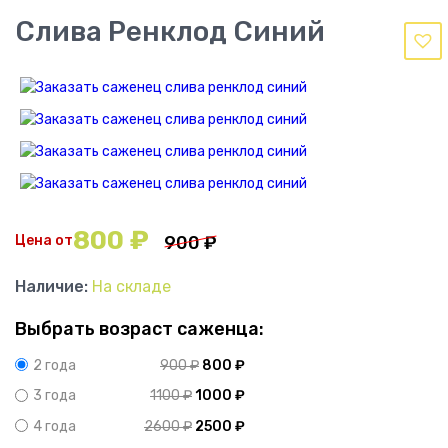
Слива Ренклод Синий
800
₽
Цена от
900
₽
Наличие:
На складе
Выбрать возраст саженца:
900
₽
800
₽
2 года
1100
₽
1000
₽
3 года
2600
₽
2500
₽
4 года