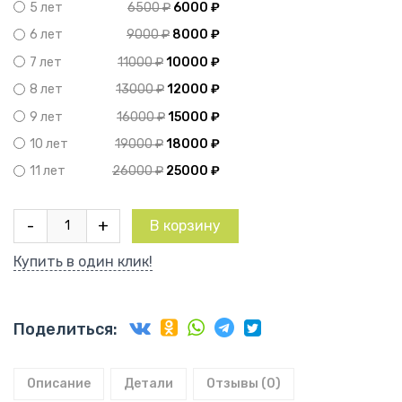
6500
₽
6000
₽
5 лет
9000
₽
8000
₽
6 лет
11000
₽
10000
₽
7 лет
13000
₽
12000
₽
8 лет
16000
₽
15000
₽
9 лет
19000
₽
18000
₽
10 лет
26000
₽
25000
₽
11 лет
Количество
-
+
В корзину
товара
Слива
Купить в один клик!
Ренклод
Синий
Поделиться:
Описание
Детали
Отзывы (0)