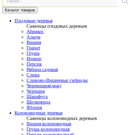
товаров
Каталог товаров
Плодовые деревья
Саженцы плодовых деревьев
Абрикос
Алыча
Вишня
Гранат
Груша
Инжир
Персик
Рябина садовая
Слива
Сливово-Вишневые гибриды
Черевишня(дюк)
Черешня
Шарафуга
Шелковица
Яблоня
Колоновидные деревья
Саженцы колоновидных деревьев
Вишня колоновидная
Груша колоновидная
Персик колоновидный