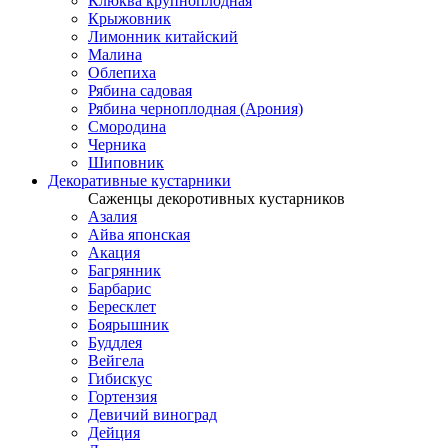
Клюква крупноплодная
Крыжовник
Лимонник китайский
Малина
Облепиха
Рябина садовая
Рябина черноплодная (Арония)
Смородина
Черника
Шиповник
Декоративные кустарники
Саженцы декоротивных кустарников
Азалия
Айва японская
Акация
Багрянник
Барбарис
Бересклет
Боярышник
Буддлея
Вейгела
Гибискус
Гортензия
Девичий виноград
Дейция