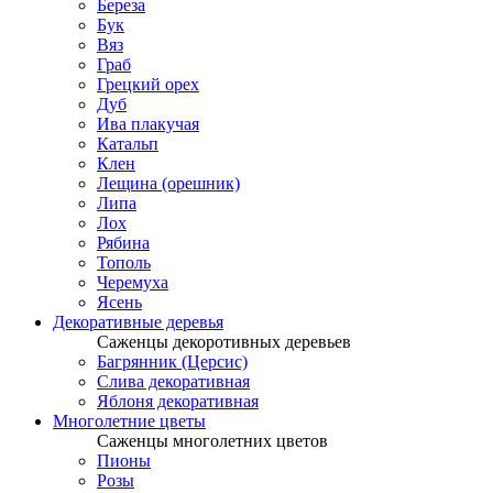
Береза
Бук
Вяз
Граб
Грецкий орех
Дуб
Ива плакучая
Катальп
Клен
Лещина (орешник)
Липа
Лох
Рябина
Тополь
Черемуха
Ясень
Декоративные деревья
Саженцы декоротивных деревьев
Багрянник (Церсис)
Слива декоративная
Яблоня декоративная
Многолетние цветы
Саженцы многолетних цветов
Пионы
Розы