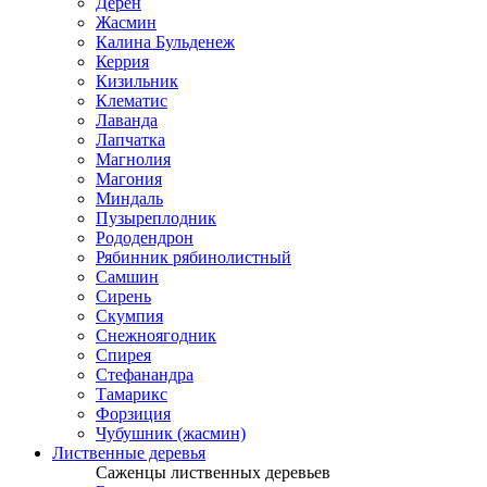
Дерен
Жасмин
Калина Бульденеж
Керрия
Кизильник
Клематис
Лаванда
Лапчатка
Магнолия
Магония
Миндаль
Пузыреплодник
Рододендрон
Рябинник рябинолистный
Самшин
Сирень
Скумпия
Снежноягодник
Спирея
Стефанандра
Тамарикс
Форзиция
Чубушник (жасмин)
Лиственные деревья
Саженцы лиственных деревьев