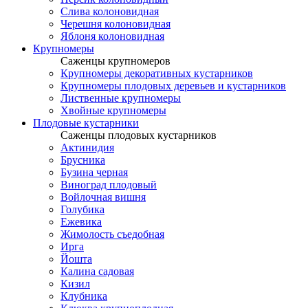
Слива колоновидная
Черешня колоновидная
Яблоня колоновидная
Крупномеры
Саженцы крупномеров
Крупномеры декоративных кустарников
Крупномеры плодовых деревьев и кустарников
Лиственные крупномеры
Хвойные крупномеры
Плодовые кустарники
Саженцы плодовых кустарников
Актинидия
Брусника
Бузина черная
Виноград плодовый
Войлочная вишня
Голубика
Ежевика
Жимолость съедобная
Ирга
Йошта
Калина садовая
Кизил
Клубника