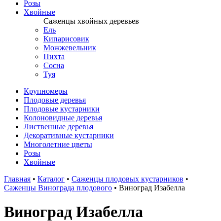
Розы
Хвойные
Саженцы хвойных деревьев
Ель
Кипарисовик
Можжевельник
Пихта
Сосна
Туя
Крупномеры
Плодовые деревья
Плодовые кустарники
Колоновидные деревья
Лиственные деревья
Декоративные кустарники
Многолетние цветы
Розы
Хвойные
Главная
•
Каталог
•
Саженцы плодовых кустарников
•
Саженцы Винограда плодового
•
Виноград Изабелла
Виноград Изабелла