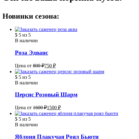
Новинки сезона:
5
5 из 5
В наличии
Роза Эдванс
Цена от
800
₽
750
₽
5
5 из 5
В наличии
Церсис Розовый Шарм
Цена от
1600
₽
1500
₽
5
5 из 5
В наличии
Яблоня Плакучая Роял Бьюти