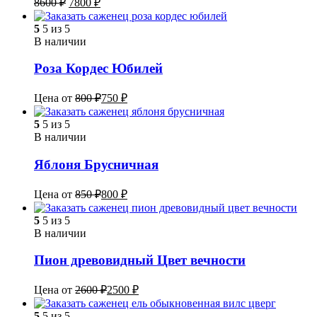
8600
₽
7800
₽
5
5 из 5
В наличии
Роза Кордес Юбилей
Цена от
800
₽
750
₽
5
5 из 5
В наличии
Яблоня Брусничная
Цена от
850
₽
800
₽
5
5 из 5
В наличии
Пион древовидный Цвет вечности
Цена от
2600
₽
2500
₽
5
5 из 5