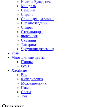
Калина Бульденеж
Миндаль
Самшин
Сирень
Слива декоративная
Снежноягодник
Спирея
Стефанандра
Форзиция
Скумпия
Тамарикс
Чубушник (жасмин)
Розы
Многолетние цветы
Пионы
Розы
Хвойные
Ель
Кипарисовик
Можжевельник
Пихта
Сосна
Туя
Отзывы