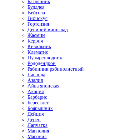
Багрянник
Буддлея
Вейгела
Гибискус
Гортензия
Девичий виноград
Жасмин
Керрия
Кизильник
Клематис
Пузыреплодник
Рододендрон
Рябинник рябинолистный
Лаванда
Азалия
Айва японская
Акация
Барбарис
Бересклет
Боярышник
Дейция
Дерен
Лапчатка
Магнолия
Магония