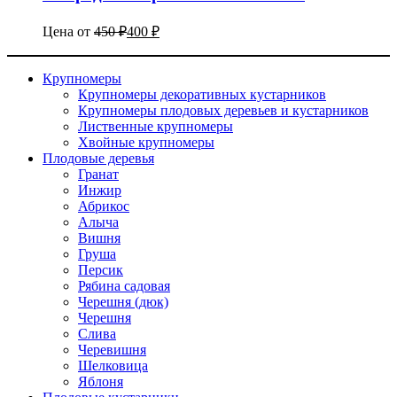
Цена от
450
₽
400
₽
Крупномеры
Крупномеры декоративных кустарников
Крупномеры плодовых деревьев и кустарников
Лиственные крупномеры
Хвойные крупномеры
Плодовые деревья
Гранат
Инжир
Абрикос
Алыча
Вишня
Груша
Персик
Рябина садовая
Черешня (дюк)
Черешня
Слива
Черевишня
Шелковица
Яблоня