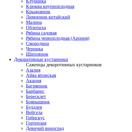
Клубника
Клюква крупноплодная
Крыжовник
Лимонник китайский
Малина
Облепиха
Рябина садовая
Рябина черноплодная (Арония)
Смородина
Черника
Шиповник
Декоративные кустарники
Саженцы декоротивных кустарников
Азалия
Айва японская
Акация
Багрянник
Барбарис
Бересклет
Боярышник
Буддлея
Вейгела
Гибискус
Гортензия
Девичий виноград