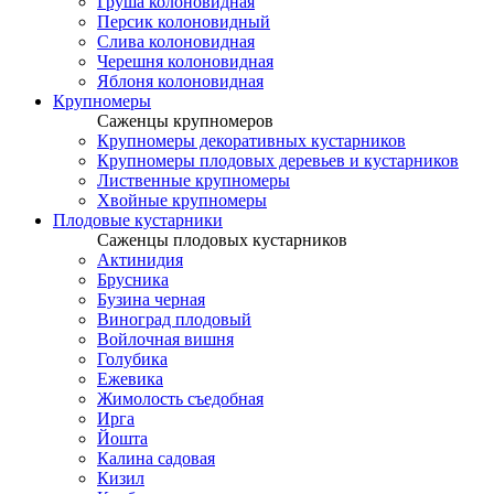
Груша колоновидная
Персик колоновидный
Слива колоновидная
Черешня колоновидная
Яблоня колоновидная
Крупномеры
Саженцы крупномеров
Крупномеры декоративных кустарников
Крупномеры плодовых деревьев и кустарников
Лиственные крупномеры
Хвойные крупномеры
Плодовые кустарники
Саженцы плодовых кустарников
Актинидия
Брусника
Бузина черная
Виноград плодовый
Войлочная вишня
Голубика
Ежевика
Жимолость съедобная
Ирга
Йошта
Калина садовая
Кизил