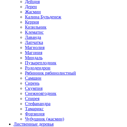
Дейция
Дерен
Жасмин
Калина Бульденеж
Керрия
Кизильник
Клематис
Лаванда
Лапчатка
Магнолия
Магония
Миндаль
Пузыреплодник
Рододендрон
Рябинник рябинолистный
Самшин
Сирень
Скумпия
Снежноягодник
Спирея
Стефанандра
Тамарикс
Форзиция
Чубушник (жасмин)
Лиственные деревья