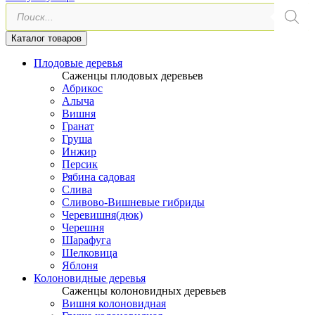
Поиск
товаров
Каталог товаров
Плодовые деревья
Саженцы плодовых деревьев
Абрикос
Алыча
Вишня
Гранат
Груша
Инжир
Персик
Рябина садовая
Слива
Сливово-Вишневые гибриды
Черевишня(дюк)
Черешня
Шарафуга
Шелковица
Яблоня
Колоновидные деревья
Саженцы колоновидных деревьев
Вишня колоновидная