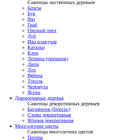
Саженцы лиственных деревьев
Береза
Бук
Вяз
Граб
Грецкий орех
Дуб
Ива плакучая
Катальп
Клен
Лещина (орешник)
Липа
Лох
Рябина
Тополь
Черемуха
Ясень
Декоративные деревья
Саженцы декоротивных деревьев
Багрянник (Церсис)
Слива декоративная
Яблоня декоративная
Многолетние цветы
Саженцы многолетних цветов
Пионы