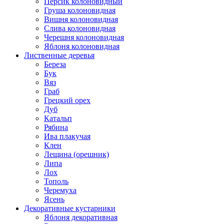
Персик колоновидный
Груша колоновидная
Вишня колоновидная
Слива колоновидная
Черешня колоновидная
Яблоня колоновидная
Лиственные деревья
Береза
Бук
Вяз
Граб
Грецкий орех
Дуб
Катальп
Рябина
Ива плакучая
Клен
Лещина (орешник)
Липа
Лох
Тополь
Черемуха
Ясень
Декоративные кустарники
Яблоня декоративная