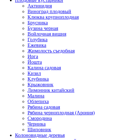
Плодовые кустарники
Актинидия
Виноград плодовый
Клюква крупноплодная
Брусника
Бузина черная
Войлочная вишня
Голубика
Ежевика
Жимолость съедобная
Ирга
Йошта
Калина садовая
Кизил
Клубника
Крыжовник
Лимонник китайский
Малина
Облепиха
Рябина садовая
Рябина черноплодная (Арония)
Смородина
Черника
Шиповник
Колоновидные деревья