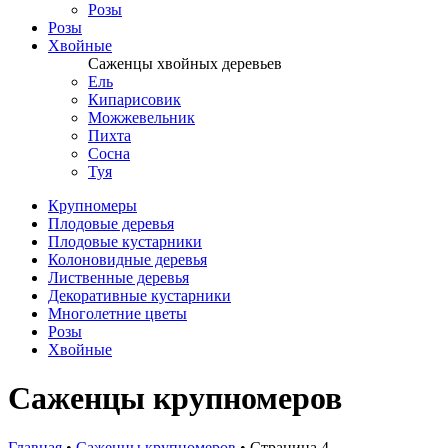
Розы
Розы
Хвойные
Саженцы хвойных деревьев
Ель
Кипарисовик
Можжевельник
Пихта
Сосна
Туя
Крупномеры
Плодовые деревья
Плодовые кустарники
Колоновидные деревья
Лиственные деревья
Декоративные кустарники
Многолетние цветы
Розы
Хвойные
Саженцы крупномеров
Главная
•
Саженцы крупномеров
•
Страница 4