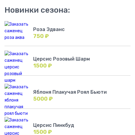
Новинки сезона:
Роза Эдванс
750
₽
Церсис Розовый Шарм
1500
₽
Яблоня Плакучая Роял Бьюти
5000
₽
Церсис Пинкбуд
1500
₽