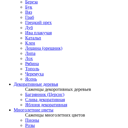
Береза
Бук
Вяз
Граб
Грецкий орех
Дуб
Ива плакучая
Катальп
Клен
Лещина (орешник)
Липа
Лох
Рябина
Тополь
Черемуха
Ясень
Декоративные деревья
Саженцы декоротивных деревьев
Багрянник (Церсис)
Слива декоративная
Яблоня декоративная
Многолетние цветы
Саженцы многолетних цветов
Пионы
Розы