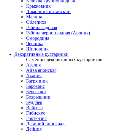
Клюква крупноплодная
Крыжовник
Лимонник китайский
Малина
Облепиха
Рябина садовая
Рябина черноплодная (Арония)
Смородина
Черника
Шиповник
Декоративные кустарники
Саженцы декоротивных кустарников
Азалия
Айва японская
Акация
Багрянник
Барбарис
Бересклет
Боярышник
Буддлея
Вейгела
Гибискус
Гортензия
Девичий виноград
Дейция