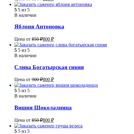
5
5 из 5
В наличии
Яблоня Антоновка
Цена от
850
₽
800
₽
5
5 из 5
В наличии
Слива Богатырская синяя
Цена от
900
₽
800
₽
5
5 из 5
В наличии
Вишня Шоколадница
Цена от
850
₽
800
₽
5
5 из 5