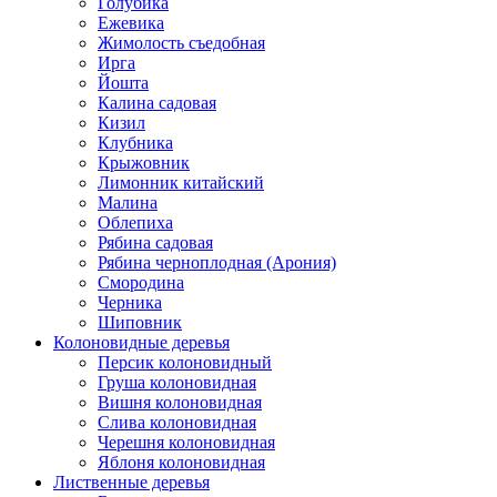
Голубика
Ежевика
Жимолость съедобная
Ирга
Йошта
Калина садовая
Кизил
Клубника
Крыжовник
Лимонник китайский
Малина
Облепиха
Рябина садовая
Рябина черноплодная (Арония)
Смородина
Черника
Шиповник
Колоновидные деревья
Персик колоновидный
Груша колоновидная
Вишня колоновидная
Слива колоновидная
Черешня колоновидная
Яблоня колоновидная
Лиственные деревья