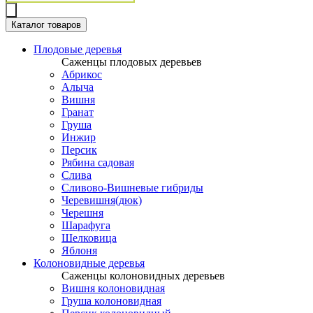
товаров
Каталог товаров
Плодовые деревья
Саженцы плодовых деревьев
Абрикос
Алыча
Вишня
Гранат
Груша
Инжир
Персик
Рябина садовая
Слива
Сливово-Вишневые гибриды
Черевишня(дюк)
Черешня
Шарафуга
Шелковица
Яблоня
Колоновидные деревья
Саженцы колоновидных деревьев
Вишня колоновидная
Груша колоновидная