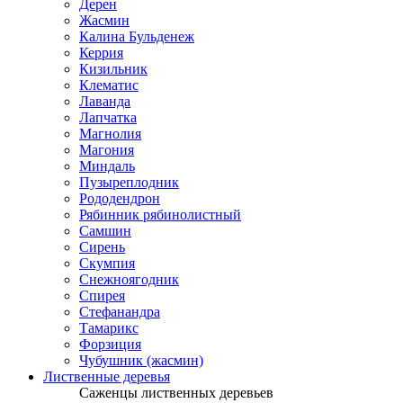
Дерен
Жасмин
Калина Бульденеж
Керрия
Кизильник
Клематис
Лаванда
Лапчатка
Магнолия
Магония
Миндаль
Пузыреплодник
Рододендрон
Рябинник рябинолистный
Самшин
Сирень
Скумпия
Снежноягодник
Спирея
Стефанандра
Тамарикс
Форзиция
Чубушник (жасмин)
Лиственные деревья
Саженцы лиственных деревьев