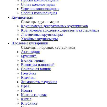
Персик колоновидный
Слива колоновидная
Черешня колоновидная
Яблоня колоновидная
Крупномеры
Саженцы крупномеров
Крупномеры декоративных кустарников
Крупномеры плодовых деревьев и кустарников
Лиственные крупномеры
Хвойные крупномеры
Плодовые кустарники
Саженцы плодовых кустарников
Актинидия
Брусника
Бузина черная
Виноград плодовый
Войлочная вишня
Голубика
Ежевика
Жимолость съедобная
Ирга
Йошта
Калина садовая
Кизил
Клубника