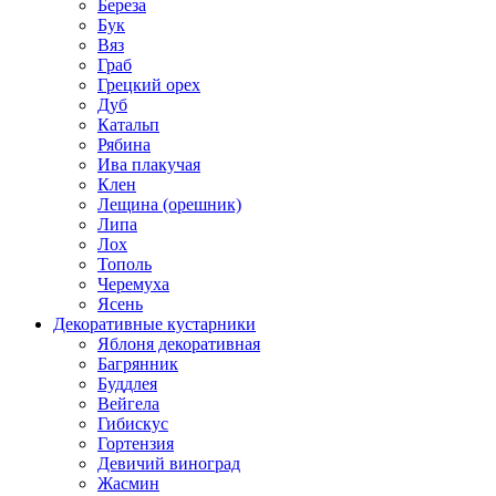
Береза
Бук
Вяз
Граб
Грецкий орех
Дуб
Катальп
Рябина
Ива плакучая
Клен
Лещина (орешник)
Липа
Лох
Тополь
Черемуха
Ясень
Декоративные кустарники
Яблоня декоративная
Багрянник
Буддлея
Вейгела
Гибискус
Гортензия
Девичий виноград
Жасмин