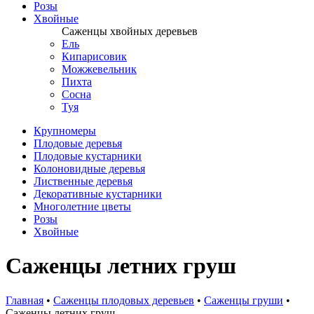
Розы
Хвойные
Саженцы хвойных деревьев
Ель
Кипарисовик
Можжевельник
Пихта
Сосна
Туя
Крупномеры
Плодовые деревья
Плодовые кустарники
Колоновидные деревья
Лиственные деревья
Декоративные кустарники
Многолетние цветы
Розы
Хвойные
Саженцы летних груш
Главная
•
Саженцы плодовых деревьев
•
Саженцы груши
•
Саженцы летних груш