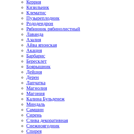
Керрия
Кизильник
Клематис
Пузыреплодник
Рододендрон
Рябинник рябинолистный
Лаванда
Азалия
Айва японская
Акация
Барбарис
Бересклет
Боярышник
Дейция
Дерен
Лапчатка
Магнолия
Магония
Калина Бульденеж
Миндаль
Самшин
Сирень
Слива декоративная
Снежноягодник
Спирея