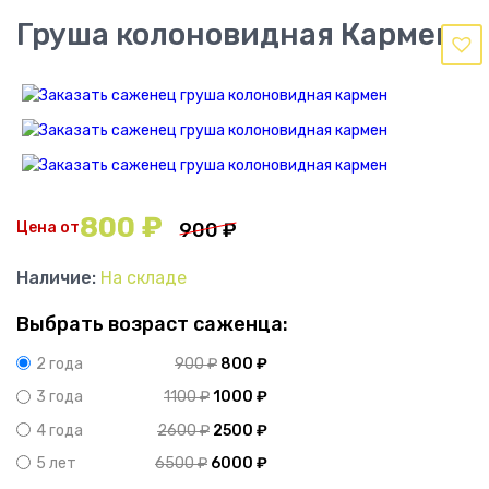
Груша колоновидная Кармен
800
₽
Цена от
900
₽
Наличие:
На складе
Выбрать возраст саженца:
900
₽
800
₽
2 года
1100
₽
1000
₽
3 года
2600
₽
2500
₽
4 года
6500
₽
6000
₽
5 лет