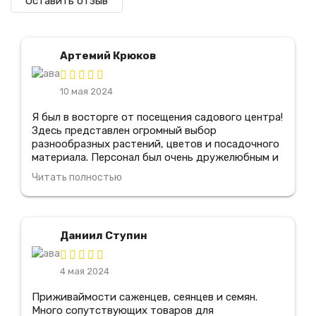
Оставить отзыв
Артемий Крюков
10 мая 2024
Я был в восторге от посещения садового центра!
Здесь представлен огромный выбор
разнообразных растений, цветов и посадочного
материала. Персонал был очень дружелюбным и
предоставил мне всю необходимую информацию
Читать полностью
по уходу за растениями. Я также оценил
прекрасное качество продукции и отличные
цены. Благодаря этому центру, я смог создать
прекрасный сад у себя дома! Я обязательно
Даниил Ступин
вернусь сюда снова и рекомендую его всем
любителям садоводства.
4 мая 2024
Приживаймости саженцев, сеянцев и семян.
Много сопутствующих товаров для