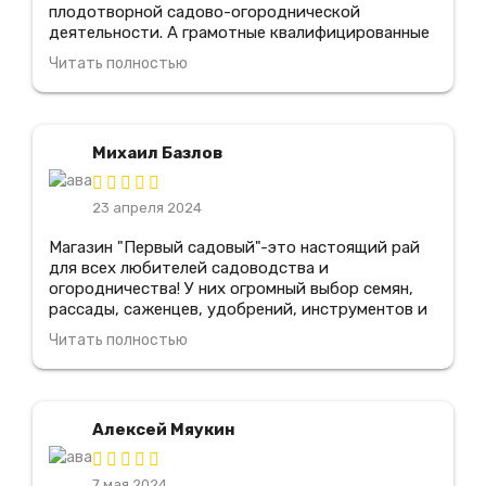
плодотворной садово-огороднической
деятельности. А грамотные квалифицированные
специалисты всегда подскажут что именно
Читать полностью
подходит для моего сада. Отдельное спасибо.
Несколько вариантов видов доставки. В
магазине всегда действуют весьма выгодные
скидки и сезонные акции. Мно лет покупаю в
Михаил Базлов
этом магазине, всем доволен.
23 апреля 2024
Магазин "Первый садовый"-это настоящий рай
для всех любителей садоводства и
огородничества! У них огромный выбор семян,
рассады, саженцев, удобрений, инструментов и
всего, что только может понадобиться для
Читать полностью
создания и ухода за садом. Здесь работают
настоящие профессионалы, которые всегда
готовы помочь подобрать нужные товары и дать
советы по уходу за растениями, я рекомендую
Алексей Мяукин
этот магазин всем своим знакомым
7 мая 2024