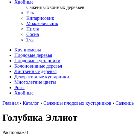
Хвойные
Саженцы хвойных деревьев
Ель
Кипарисовик
Можжевельник
Пихта
Сосна
Туя
Крупномеры
Плодовые деревья
Плодовые кустарники
Колоновидные деревья
Лиственные деревья
Декоративные кустарники
Многолетние цветы
Розы
Хвойные
Главная
•
Каталог
•
Саженцы плодовых кустарников
•
Саженцы
Голубика Эллиот
Распродажа!