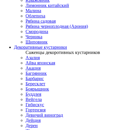
Крыжовник
Лимонник китайский
Малина
Облепиха
Рябина садовая
Рябина черноплодная (Арония)
Смородина
Черника
Шиповник
Декоративные кустарники
Саженцы декоротивных кустарников
Азалия
Айва японская
Акация
Багрянник
Барбарис
Бересклет
Боярышник
Буддлея
Вейгела
Гибискус
Гортензия
Девичий виноград
Дейция
Дерен