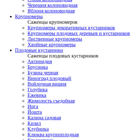
Черешня колоновидная
Яблоня колоновидная
Крупномеры
Саженцы крупномеров
Крупномеры декоративных кустарников
Крупномеры плодовых деревьев и кустарников
Лиственные крупномеры
Хвойные крупномеры
Плодовые кустарники
Саженцы плодовых кустарников
Актинидия
Брусника
Бузина черная
Виноград плодовый
Войлочная вишня
Голубика
Ежевика
Жимолость съедобная
Ирга
Йошта
Калина садовая
Кизил
Клубника
Клюква крупноплодная