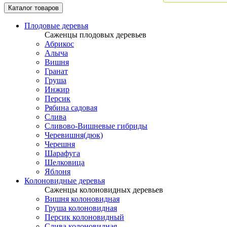
Каталог товаров
Плодовые деревья
Саженцы плодовых деревьев
Абрикос
Алыча
Вишня
Гранат
Груша
Инжир
Персик
Рябина садовая
Слива
Сливово-Вишневые гибриды
Черевишня(дюк)
Черешня
Шарафуга
Шелковица
Яблоня
Колоновидные деревья
Саженцы колоновидных деревьев
Вишня колоновидная
Груша колоновидная
Персик колоновидный
Слива колоновидная