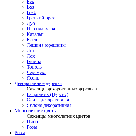
Бук
Вяз
Граб
Грецкий орех
Дуб
Ива плакучая
Катальп
Клен
Лещина (орешник)
Липа
Лох
Рябина
Тополь
Черемуха
Ясень
Декоративные деревья
Саженцы декоротивных деревьев
Багрянник (Церсис)
Слива декоративная
Яблоня декоративная
Многолетние цветы
Саженцы многолетних цветов
Пионы
Розы
Розы