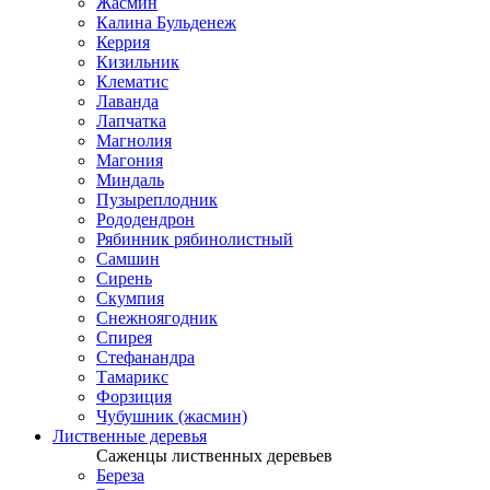
Жасмин
Калина Бульденеж
Керрия
Кизильник
Клематис
Лаванда
Лапчатка
Магнолия
Магония
Миндаль
Пузыреплодник
Рододендрон
Рябинник рябинолистный
Самшин
Сирень
Скумпия
Снежноягодник
Спирея
Стефанандра
Тамарикс
Форзиция
Чубушник (жасмин)
Лиственные деревья
Саженцы лиственных деревьев
Береза