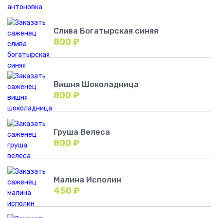
Слива Богатырская синяя
800
₽
Вишня Шоколадница
800
₽
Груша Велеса
800
₽
Малина Исполин
450
₽