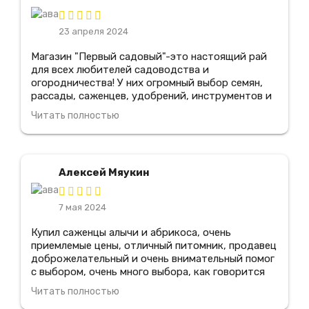
23 апреля 2024
Магазин "Первый садовый"-это настоящий рай
для всех любителей садоводства и
огородничества! У них огромный выбор семян,
рассады, саженцев, удобрений, инструментов и
всего, что только может понадобиться для
Читать полностью
создания и ухода за садом. Здесь работают
настоящие профессионалы, которые всегда
готовы помочь подобрать нужные товары и дать
советы по уходу за растениями, я рекомендую
Алексей Мяукин
этот магазин всем своим знакомым
7 мая 2024
Купил саженцы алычи и абрикоса, очень
приемлемые цены, отличный питомник, продавец
доброжелательный и очень внимательный помог
с выбором, очень много выбора, как говорится
цена-качество, все прижилось, очень
Читать полностью
понравилось зайду еще, всем советую туда