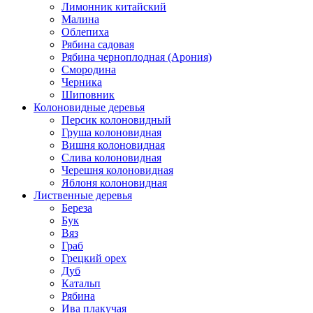
Лимонник китайский
Малина
Облепиха
Рябина садовая
Рябина черноплодная (Арония)
Смородина
Черника
Шиповник
Колоновидные деревья
Персик колоновидный
Груша колоновидная
Вишня колоновидная
Слива колоновидная
Черешня колоновидная
Яблоня колоновидная
Лиственные деревья
Береза
Бук
Вяз
Граб
Грецкий орех
Дуб
Катальп
Рябина
Ива плакучая