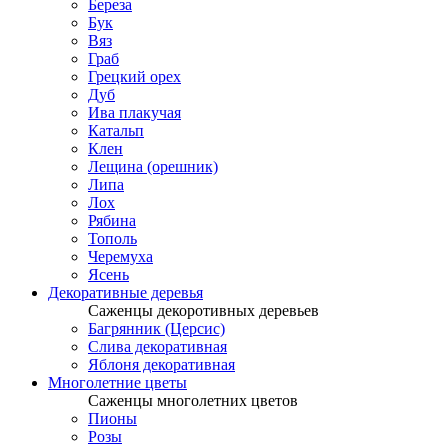
Береза
Бук
Вяз
Граб
Грецкий орех
Дуб
Ива плакучая
Катальп
Клен
Лещина (орешник)
Липа
Лох
Рябина
Тополь
Черемуха
Ясень
Декоративные деревья
Саженцы декоротивных деревьев
Багрянник (Церсис)
Слива декоративная
Яблоня декоративная
Многолетние цветы
Саженцы многолетних цветов
Пионы
Розы