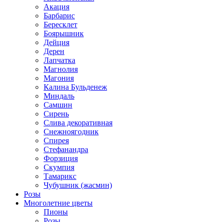
Акация
Барбарис
Бересклет
Боярышник
Дейция
Дерен
Лапчатка
Магнолия
Магония
Калина Бульденеж
Миндаль
Самшин
Сирень
Слива декоративная
Снежноягодник
Спирея
Стефанандра
Форзиция
Скумпия
Тамарикс
Чубушник (жасмин)
Розы
Многолетние цветы
Пионы
Розы