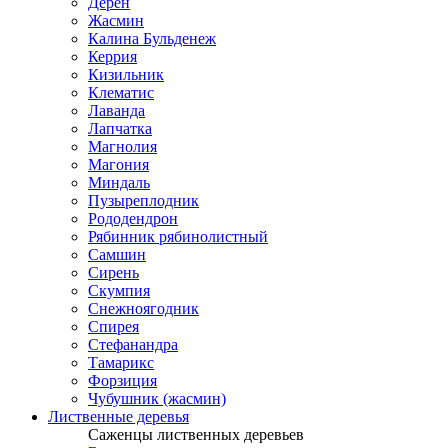
Дерен
Жасмин
Калина Бульденеж
Керрия
Кизильник
Клематис
Лаванда
Лапчатка
Магнолия
Магония
Миндаль
Пузыреплодник
Рододендрон
Рябинник рябинолистный
Самшин
Сирень
Скумпия
Снежноягодник
Спирея
Стефанандра
Тамарикс
Форзиция
Чубушник (жасмин)
Лиственные деревья
Саженцы лиственных деревьев