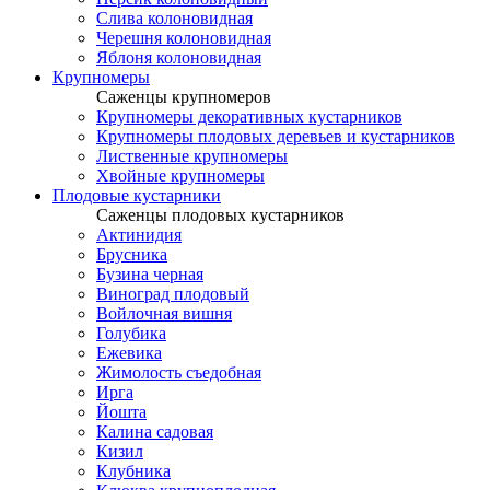
Слива колоновидная
Черешня колоновидная
Яблоня колоновидная
Крупномеры
Саженцы крупномеров
Крупномеры декоративных кустарников
Крупномеры плодовых деревьев и кустарников
Лиственные крупномеры
Хвойные крупномеры
Плодовые кустарники
Саженцы плодовых кустарников
Актинидия
Брусника
Бузина черная
Виноград плодовый
Войлочная вишня
Голубика
Ежевика
Жимолость съедобная
Ирга
Йошта
Калина садовая
Кизил
Клубника