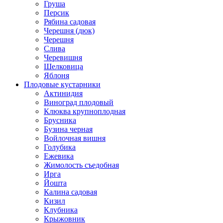
Груша
Персик
Рябина садовая
Черешня (дюк)
Черешня
Слива
Черевишня
Шелковица
Яблоня
Плодовые кустарники
Актинидия
Виноград плодовый
Клюква крупноплодная
Брусника
Бузина черная
Войлочная вишня
Голубика
Ежевика
Жимолость съедобная
Ирга
Йошта
Калина садовая
Кизил
Клубника
Крыжовник