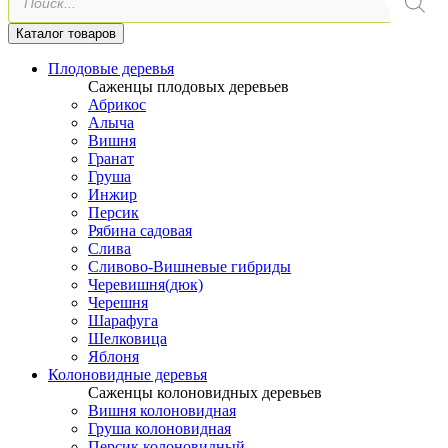
товаров
Каталог товаров
Плодовые деревья
Саженцы плодовых деревьев
Абрикос
Алыча
Вишня
Гранат
Груша
Инжир
Персик
Рябина садовая
Слива
Сливово-Вишневые гибриды
Черевишня(дюк)
Черешня
Шарафуга
Шелковица
Яблоня
Колоновидные деревья
Саженцы колоновидных деревьев
Вишня колоновидная
Груша колоновидная
Персик колоновидный