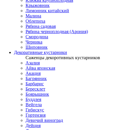
Клюква крупноплодная
Крыжовник
Лимонник китайский
Малина
Облепиха
Рябина садовая
Рябина черноплодная (Арония)
Смородина
Черника
Шиповник
Декоративные кустарники
Саженцы декоротивных кустарников
Азалия
Айва японская
Акация
Багрянник
Барбарис
Бересклет
Боярышник
Буддлея
Вейгела
Гибискус
Гортензия
Девичий виноград
Дейция