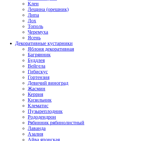
Клен
Лещина (орешник)
Липа
Лох
Тополь
Черемуха
Ясень
Декоративные кустарники
Яблоня декоративная
Багрянник
Буддлея
Вейгела
Гибискус
Гортензия
Девичий виноград
Жасмин
Керрия
Кизильник
Клематис
Пузыреплодник
Рододендрон
Рябинник рябинолистный
Лаванда
Азалия
Айва японская