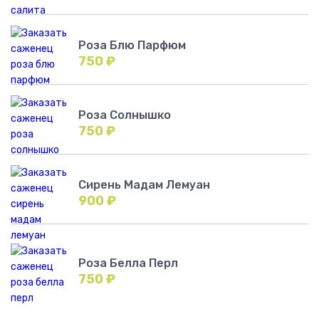
Роза Блю Парфюм
750
₽
Роза Солнышко
750
₽
Сирень Мадам Лемуан
900
₽
Роза Белла Перл
750
₽